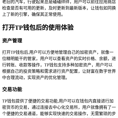
老旧的汽车，行驶起来总是磕磕绊绊，用户可以前往应用商店
检查是否有可用的更新，及时更新到最新版本，让钱包如同换
上了新的引擎，确保其正常使用。
打开TP钱包后的使用体验
资产管理
打开TP钱包后,用户可以方便地管理自己的加密资产，就像一
位精明能干的管家，用户可以查看资产的实时价格、余额，进
行转账、收款等操作，TP钱包支持多种加密资产，用户可以
根据自己的投资策略和需求进行资产配置，让财富在数字世界
中合理流动，实现资产的优化管理。
交易功能
TP钱包提供了便捷的交易功能,用户可以在钱包内直接进行加
密货币的交易，通过连接去中心化交易所，用户就像拥有了一
个便捷的交易通道，能够实现快速的交易操作，无需繁琐的步