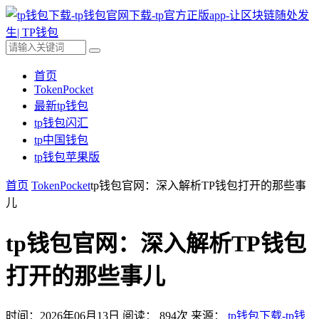
首页
TokenPocket
最新tp钱包
tp钱包闪汇
tp中国钱包
tp钱包苹果版
首页
TokenPocket
tp钱包官网：深入解析TP钱包打开的那些事
儿
tp钱包官网：深入解析TP钱包
打开的那些事儿
时间：2026年06月13日
阅读：
894
次
来源：
tp钱包下载-tp钱