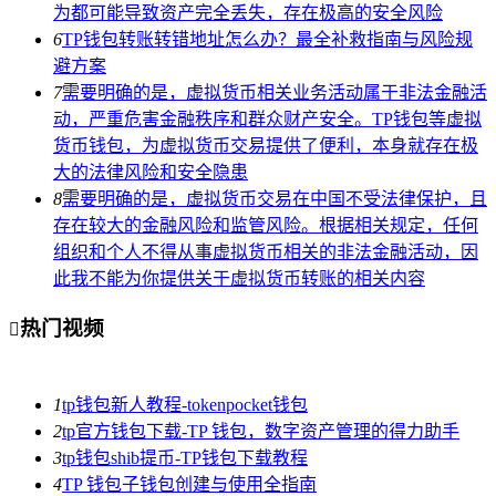
为都可能导致资产完全丢失，存在极高的安全风险
6
TP钱包转账转错地址怎么办？最全补救指南与风险规
避方案
7
需要明确的是，虚拟货币相关业务活动属于非法金融活
动，严重危害金融秩序和群众财产安全。TP钱包等虚拟
货币钱包，为虚拟货币交易提供了便利，本身就存在极
大的法律风险和安全隐患
8
需要明确的是，虚拟货币交易在中国不受法律保护，且
存在较大的金融风险和监管风险。根据相关规定，任何
组织和个人不得从事虚拟货币相关的非法金融活动，因
此我不能为你提供关于虚拟货币转账的相关内容
热门视频

1
tp钱包新人教程-tokenpocket钱包
2
tp官方钱包下载-TP 钱包，数字资产管理的得力助手
3
tp钱包shib提币-TP钱包下载教程
4
TP 钱包子钱包创建与使用全指南