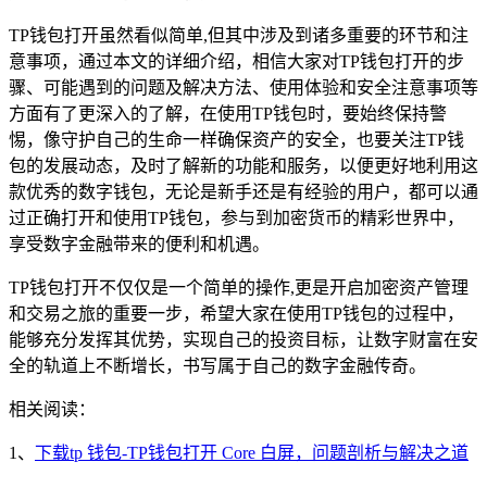
TP钱包打开虽然看似简单,但其中涉及到诸多重要的环节和注
意事项，通过本文的详细介绍，相信大家对TP钱包打开的步
骤、可能遇到的问题及解决方法、使用体验和安全注意事项等
方面有了更深入的了解，在使用TP钱包时，要始终保持警
惕，像守护自己的生命一样确保资产的安全，也要关注TP钱
包的发展动态，及时了解新的功能和服务，以便更好地利用这
款优秀的数字钱包，无论是新手还是有经验的用户，都可以通
过正确打开和使用TP钱包，参与到加密货币的精彩世界中，
享受数字金融带来的便利和机遇。
TP钱包打开不仅仅是一个简单的操作,更是开启加密资产管理
和交易之旅的重要一步，希望大家在使用TP钱包的过程中，
能够充分发挥其优势，实现自己的投资目标，让数字财富在安
全的轨道上不断增长，书写属于自己的数字金融传奇。
相关阅读：
1、
下载tp 钱包-TP钱包打开 Core 白屏，问题剖析与解决之道