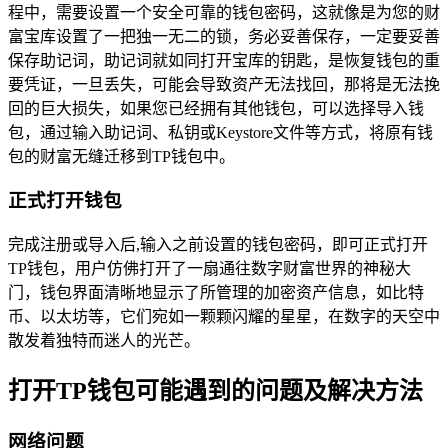
程中，需要设置一个安全可靠的钱包密码，这就像是为您的财
富宝库设置了一把独一无二的锁，务必妥善保存，一定要妥善
保存助记词，助记词就如同打开宝库的钥匙，是恢复钱包的重
要凭证，一旦丢失，可能会导致资产无法找回，那将是无法挽
回的巨大损失，如果您已经拥有其他钱包，可以选择导入钱
包，通过输入助记词、私钥或Keystore文件等方式，将原有钱
包的财富无缝迁移到TP钱包中。
正式打开钱包
完成注册或导入后,输入之前设置的钱包密码，即可正式打开
TP钱包，用户仿佛打开了一扇通往数字财富世界的神秘大
门，钱包界面清晰地显示了所管理的加密资产信息，如比特
币、以太坊等，它们宛如一颗颗闪耀的星星，在数字的天空中
散发着独特而迷人的光芒。
打开TP钱包可能遇到的问题及解决方法
网络问题