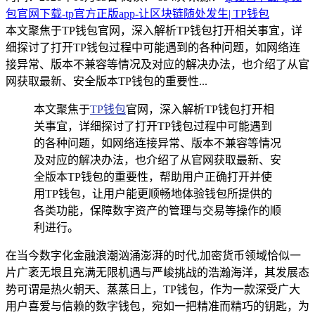
包官网下载-tp官方正版app-让区块链随处发生| TP钱包
本文聚焦于TP钱包官网，深入解析TP钱包打开相关事宜，详
细探讨了打开TP钱包过程中可能遇到的各种问题，如网络连
接异常、版本不兼容等情况及对应的解决办法，也介绍了从官
网获取最新、安全版本TP钱包的重要性...
本文聚焦于
TP钱包
官网，深入解析TP钱包打开相
关事宜，详细探讨了打开TP钱包过程中可能遇到
的各种问题，如网络连接异常、版本不兼容等情况
及对应的解决办法，也介绍了从官网获取最新、安
全版本TP钱包的重要性，帮助用户正确打开并使
用TP钱包，让用户能更顺畅地体验钱包所提供的
各类功能，保障数字资产的管理与交易等操作的顺
利进行。
在当今数字化金融浪潮汹涌澎湃的时代,加密货币领域恰似一
片广袤无垠且充满无限机遇与严峻挑战的浩瀚海洋，其发展态
势可谓是热火朝天、蒸蒸日上，TP钱包，作为一款深受广大
用户喜爱与信赖的数字钱包，宛如一把精准而精巧的钥匙，为