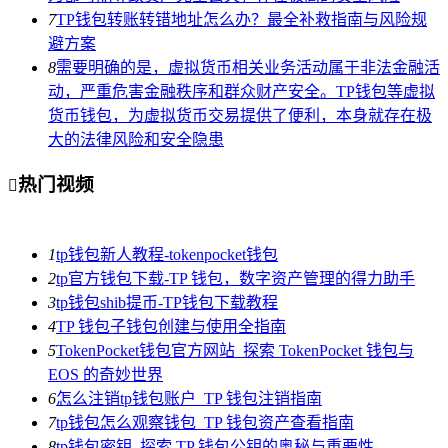
7
TP钱包转账转错地址怎么办？最全补救指南与风险规
避方案
8
需要明确的是，虚拟货币相关业务活动属于非法金融活
动，严重危害金融秩序和群众财产安全。TP钱包等虚拟
货币钱包，为虚拟货币交易提供了便利，本身就存在极
大的法律风险和安全隐患
热门视频

1
tp钱包新人教程-tokenpocket钱包
2
tp官方钱包下载-TP 钱包，数字资产管理的得力助手
3
tp钱包shib提币-TP钱包下载教程
4
TP 钱包子钱包创建与使用全指南
5
TokenPocket钱包官方网站_探索 TokenPocket 钱包与
EOS 的奇妙世界
6
怎么注销tp钱包账户_TP 钱包注销指南
7
tp钱包怎么观察钱包_TP 钱包资产查看指南
8
tp钱包密钥_探索 TP 钱包公钥的奥秘与重要性