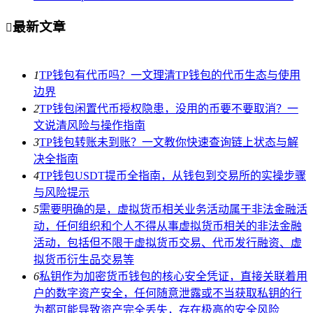
最新文章

1
TP钱包有代币吗？一文理清TP钱包的代币生态与使用
边界
2
TP钱包闲置代币授权隐患，没用的币要不要取消？一
文说清风险与操作指南
3
TP钱包转账未到账？一文教你快速查询链上状态与解
决全指南
4
TP钱包USDT提币全指南，从钱包到交易所的实操步骤
与风险提示
5
需要明确的是，虚拟货币相关业务活动属于非法金融活
动，任何组织和个人不得从事虚拟货币相关的非法金融
活动，包括但不限于虚拟货币交易、代币发行融资、虚
拟货币衍生品交易等
6
私钥作为加密货币钱包的核心安全凭证，直接关联着用
户的数字资产安全，任何随意泄露或不当获取私钥的行
为都可能导致资产完全丢失，存在极高的安全风险