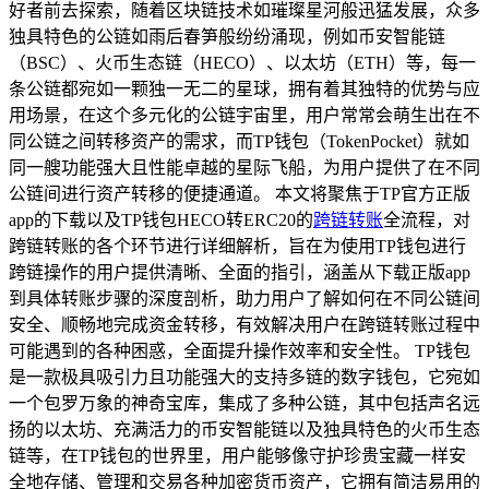
好者前去探索，随着区块链技术如璀璨星河般迅猛发展，众多
独具特色的公链如雨后春笋般纷纷涌现，例如币安智能链
（BSC）、火币生态链（HECO）、以太坊（ETH）等，每一
条公链都宛如一颗独一无二的星球，拥有着其独特的优势与应
用场景，在这个多元化的公链宇宙里，用户常常会萌生出在不
同公链之间转移资产的需求，而TP钱包（TokenPocket）就如
同一艘功能强大且性能卓越的星际飞船，为用户提供了在不同
公链间进行资产转移的便捷通道。 本文将聚焦于TP官方正版
app的下载以及TP钱包HECO转ERC20的
跨链转账
全流程，对
跨链转账的各个环节进行详细解析，旨在为使用TP钱包进行
跨链操作的用户提供清晰、全面的指引，涵盖从下载正版app
到具体转账步骤的深度剖析，助力用户了解如何在不同公链间
安全、顺畅地完成资金转移，有效解决用户在跨链转账过程中
可能遇到的各种困惑，全面提升操作效率和安全性。 TP钱包
是一款极具吸引力且功能强大的支持多链的数字钱包，它宛如
一个包罗万象的神奇宝库，集成了多种公链，其中包括声名远
扬的以太坊、充满活力的币安智能链以及独具特色的火币生态
链等，在TP钱包的世界里，用户能够像守护珍贵宝藏一样安
全地存储、管理和交易各种加密货币资产，它拥有简洁易用的