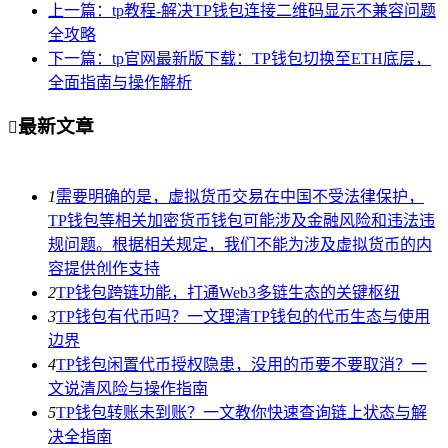
上一篇：tp教程-解决TP钱包连接二维码显示不兼容问题
全攻略
下一篇：tp官网最新版下载：TP钱包切换至ETH底层，
全面指南与操作解析
最新文章

1
需要明确的是，虚拟货币交易在中国不受法律保护，
TP钱包等相关加密货币钱包可能涉及金融风险和违法违
规问题。根据相关规定，我们不能为涉及虚拟货币的内
容提供创作支持
2
TP钱包跨链功能，打通Web3多链生态的关键枢纽
3
TP钱包有代币吗？一文理清TP钱包的代币生态与使用
边界
4
TP钱包闲置代币授权隐患，没用的币要不要取消？一
文说清风险与操作指南
5
TP钱包转账未到账？一文教你快速查询链上状态与解
决全指南