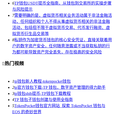
6
TP钱包USDT提币全指南，从钱包到交易所的实操步骤
与风险提示
7
需要明确的是，虚拟货币相关业务活动属于非法金融活
动，任何组织和个人不得从事虚拟货币相关的非法金融
活动，包括但不限于虚拟货币交易、代币发行融资、虚
拟货币衍生品交易等
8
私钥作为加密货币钱包的核心安全凭证，直接关联着用
户的数字资产安全，任何随意泄露或不当获取私钥的行
为都可能导致资产完全丢失，存在极高的安全风险
热门视频

1
tp钱包新人教程-tokenpocket钱包
2
tp官方钱包下载-TP 钱包，数字资产管理的得力助手
3
tp钱包shib提币-TP钱包下载教程
4
TP 钱包子钱包创建与使用全指南
5
TokenPocket钱包官方网站_探索 TokenPocket 钱包与
EOS 的奇妙世界