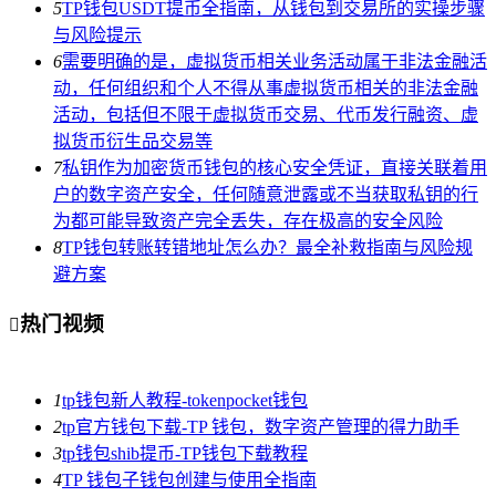
5
TP钱包USDT提币全指南，从钱包到交易所的实操步骤
与风险提示
6
需要明确的是，虚拟货币相关业务活动属于非法金融活
动，任何组织和个人不得从事虚拟货币相关的非法金融
活动，包括但不限于虚拟货币交易、代币发行融资、虚
拟货币衍生品交易等
7
私钥作为加密货币钱包的核心安全凭证，直接关联着用
户的数字资产安全，任何随意泄露或不当获取私钥的行
为都可能导致资产完全丢失，存在极高的安全风险
8
TP钱包转账转错地址怎么办？最全补救指南与风险规
避方案
热门视频

1
tp钱包新人教程-tokenpocket钱包
2
tp官方钱包下载-TP 钱包，数字资产管理的得力助手
3
tp钱包shib提币-TP钱包下载教程
4
TP 钱包子钱包创建与使用全指南