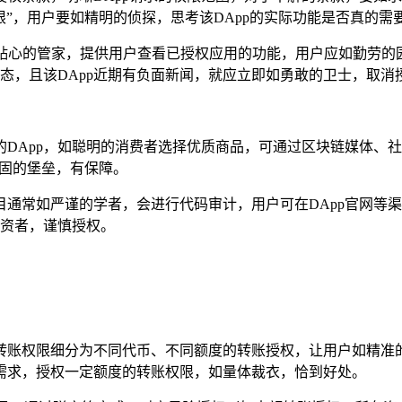
限”，用户要如精明的侦探，思考该DApp的实际功能是否真的需
如贴心的管家，提供用户查看已授权应用的功能，用户应如勤劳的
状态，且该DApp近期有负面新闻，就应立即如勇敢的卫士，取消
DApp，如聪明的消费者选择优质商品，可通过区块链媒体、社区
坚固的堡垒，有保障。
p项目通常如严谨的学者，会进行代码审计，用户可在DApp官网
投资者，谨慎授权。
转账权限细分为不同代币、不同额度的转账授权，让用户如精准
能需求，授权一定额度的转账权限，如量体裁衣，恰到好处。