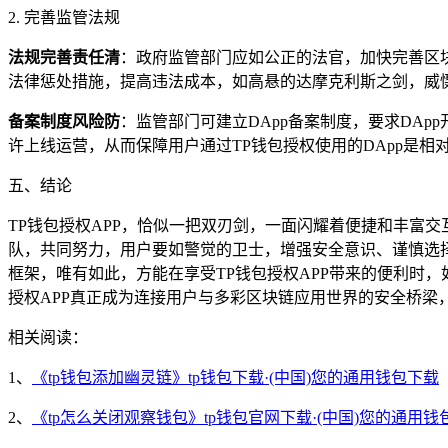
2. 完善监管法规
法规完善责任清
：政府监管部门应如公正的法官，加快完善区块
法律惩处措施，提高违法成本，如高悬的达摩克利斯之剑，威
备案制度风险防
：监管部门可建立DApp备案制度，要求DA
许上线运营，从而保障用户通过TP钱包授权使用的DApp是
五、结论
TP钱包授权APP，恰似一把双刃剑，一面闪耀着便捷和丰富
队，共同努力，用户要如警觉的卫士，增强安全意识、谨慎选择
框架，唯有如此，方能在享受TP钱包授权APP带来的便利时
授权APP真正成为连接用户与多彩区块链应用世界的安全桥梁
相关阅读：
1、
《tp钱包添加幽灵链》tp钱包下载·(中国)您的通用钱包下载
2、
《tp怎么关闭观察钱包》tp钱包官网下载·(中国)您的通用钱