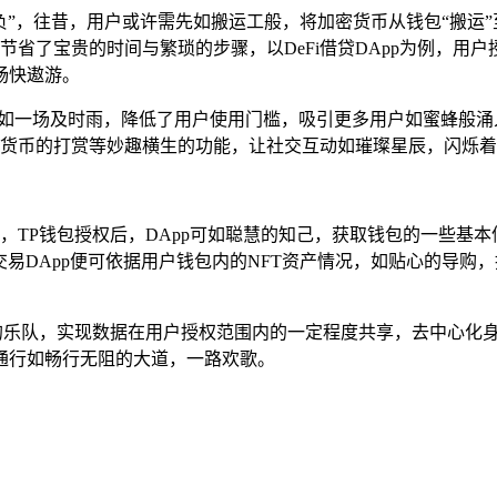
减负”，往昔，用户或许需先如搬运工般，将加密货币从钱包“搬运
节省了宝贵的时间与繁琐的步骤，以DeFi借贷DApp为例，
畅快遨游。
能宛如一场及时雨，降低了用户使用门槛，吸引更多用户如蜜蜂般涌
密货币的打赏等妙趣横生的功能，让社交互动如璀璨星辰，闪烁
互，TP钱包授权后，DApp可如聪慧的知己，获取钱包的一些
易DApp便可依据用户钱包内的NFT资产情况，如贴心的导购，
谐的乐队，实现数据在用户授权范围内的一定程度共享，去中心化身
通行如畅行无阻的大道，一路欢歌。