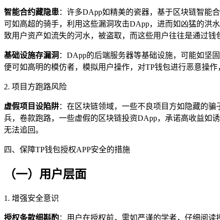
智能合约藏隐患
：许多DApp如精美的瓷器，基于区块链智能
可如高超的骑手，利用这些漏洞攻击DApp，进而如凶猛的洪
致用户资产如流失的河水，被盗取，而这些用户往往是通过钱
基础设施存漏洞
：DApp的后端服务器等基础设施，可能如坚
便可如高明的模仿者，模拟用户操作，对TP钱包进行恶意操
2. 项目方跑路风险
虚假项目设陷阱
：在区块链领域，一些不良项目方如隐藏的骗子
兵，卷款跑路，一些虚假的区块链投资DApp，承诺高收益如
无法追回。
四、保障TP钱包授权APP安全的措施
（一）用户层面
1. 增强安全意识
授权条款细斟酌
：用户在授权前，需如严谨的学者，仔细阅读授