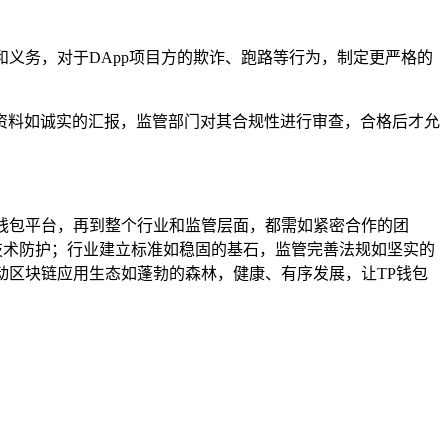
和义务，对于DApp项目方的欺诈、跑路等行为，制定更严格的
等资料如诚实的汇报，监管部门对其合规性进行审查，合格后才允
到钱包平台，再到整个行业和监管层面，都需如紧密合作的团
技术防护；行业建立标准如稳固的基石，监管完善法规如坚实的
动区块链应用生态如蓬勃的森林，健康、有序发展，让TP钱包