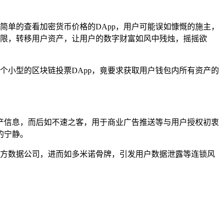
简单的查看加密货币价格的DApp，用户可能误如慷慨的施主，
权限，转移用户资产，让用户的数字财富如风中残烛，摇摇欲
个小型的区块链投票DApp，竟要求获取用户钱包内所有资产的
资产信息，而后如不速之客，用于商业广告推送等与用户授权初衷
的宁静。
三方数据公司，进而如多米诺骨牌，引发用户数据泄露等连锁风