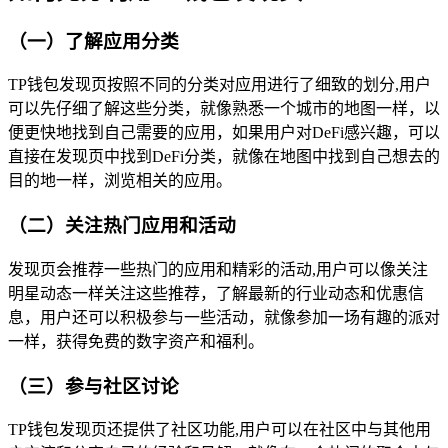
（一）了解应用分类
TP钱包发现页按照不同的分类对应用进行了细致的划分,用户
可以先仔细了解这些分类，就像熟悉一个城市的地图一样，以
便更快地找到自己需要的应用，如果用户对DeFi感兴趣，可以
直接在发现页中找到DeFi分类，就像在地图中找到自己想去的
目的地一样，浏览相关的应用。
（二）关注热门应用和活动
发现页会推荐一些热门的应用和精彩的活动,用户可以像关注
明星动态一样关注这些推荐，了解最新的行业动态和优惠信
息，用户还可以积极参与一些活动，就像参加一场有趣的派对
一样，获得免费的数字资产和福利。
（三）参与社区讨论
TP钱包发现页还提供了社区功能,用户可以在社区中与其他用