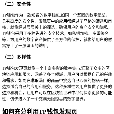
（二）安全性
TP钱包作为一款知名的数字钱包,如同一个坚固的数字堡垒，
具有高度的安全性，发现页中的应用都经过了严格的筛选和审
核，就像经过层层关卡的筛选，确保用户的资产安全和隐私，
TP钱包采用了多种先进的安全技术，如私钥加密、多重签名
等，为用户的数字资产提供了全方位的保护，就像给用户的财
富穿上了一层坚固的铠甲。
（三）多样性
TP钱包发现页就像一个丰富多彩的数字集市,汇聚了众多的区
块链应用和服务，涵盖了多个领域，用户可以根据自己的兴趣
和需求，如同在琳琅满目的商品中挑选自己心仪的物品一样，
选择适合自己的应用和服务，这种多样性为用户提供了更多的
选择和机会，让用户可以在区块链世界中尽情探索更多的可能
性，仿佛进入了一个充满无限惊喜的数字世界。
如何充分利用TP钱包发现页