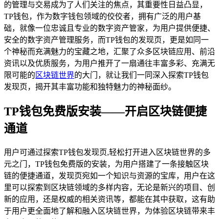
的管理与交易成为了人们关注的焦点，其重要性日益凸显，
TP钱包，作为数字钱包领域的佼佼者，拥有广泛的用户基
础，就像一位忠诚且专业的数字资产管家，为用户提供便捷、
安全的数字资产管理服务，而TP钱包的发现页，更是如同一
个神秘而充满魅力的宝藏之地，汇聚了众多区块链应用、前沿
资讯以及优质服务，为用户推开了一扇通往丰富多彩、充满无
限可能的
区块链世界
的大门，就让我们一同深入探索TP钱包
发现页，揭开其丰富功能和独特魅力的神秘面纱。
TP钱包免费版安装——开启区块链便捷
通道
用户可通过探索TP钱包发现页,轻松打开进入区块链世界的多
元之门，TP钱包免费版的安装，为用户搭建了一条接触区块
链的便捷通道，发现页宛如一个知识与资源的宝库，用户在这
里可以探索到区块链领域的多样内容，无论是新兴的项目、创
新的应用，还是权威的相关资讯等，都能在其中获取，这有助
于用户更全面地了解和融入区块链世界，为体验区块链带来丰