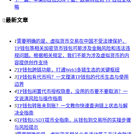
略
最新文章

1
需要明确的是，虚拟货币交易在中国不受法律保护，
TP钱包等相关加密货币钱包可能涉及金融风险和违法违
规问题。根据相关规定，我们不能为涉及虚拟货币的内
容提供创作支持
2
TP钱包跨链功能，打通Web3多链生态的关键枢纽
3
TP钱包有代币吗？一文理清TP钱包的代币生态与使用
边界
4
TP钱包闲置代币授权隐患，没用的币要不要取消？一
文说清风险与操作指南
5
TP钱包转账未到账？一文教你快速查询链上状态与解
决全指南
6
TP钱包USDT提币全指南，从钱包到交易所的实操步骤
与风险提示