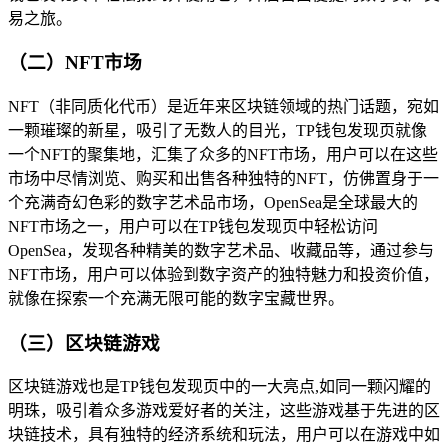
易之旅。
（二）NFT市场
NFT（非同质化代币）是近年来区块链领域的热门话题，宛如
一颗璀璨的新星，吸引了无数人的目光，TP钱包发现页就像
一个NFT的聚集地，汇集了众多的NFT市场，用户可以在这些
市场中尽情浏览、购买和出售各种独特的NFT，仿佛置身于一
个充满奇幻色彩的数字艺术品市场，OpenSea是全球最大的
NFT市场之一，用户可以在TP钱包发现页中轻松访问
OpenSea，发现各种精美的数字艺术品、收藏品等，通过参与
NFT市场，用户可以体验到数字资产的独特魅力和投资价值，
就像在探索一个充满无限可能的数字宝藏世界。
（三）区块链游戏
区块链游戏也是TP钱包发现页中的一大亮点,如同一颗闪耀的
明珠，吸引着众多游戏爱好者的关注，这些游戏基于先进的区
块链技术，具有独特的经济系统和玩法，用户可以在游戏中如