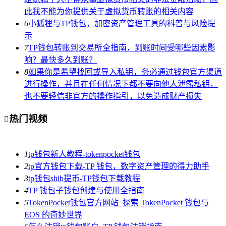
此我不能为你提供关于虚拟货币转账的相关内容
6
小狐狸与TP钱包，加密资产管理工具的科普与风险提
示
7
TP钱包转账到交易所全指南，到账时间受哪些因素影
响？最快多久到账？
8
如果你是希望找回或导入私钥，务必通过钱包官方渠道
进行操作，并且在任何情况下都不要向他人泄露私钥，
也不要轻信非官方的操作指引，以免造成财产损失
热门视频

1
tp钱包新人教程-tokenpocket钱包
2
tp官方钱包下载-TP 钱包，数字资产管理的得力助手
3
tp钱包shib提币-TP钱包下载教程
4
TP 钱包子钱包创建与使用全指南
5
TokenPocket钱包官方网站_探索 TokenPocket 钱包与
EOS 的奇妙世界