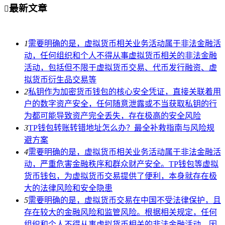
最新文章

1
需要明确的是，虚拟货币相关业务活动属于非法金融活
动，任何组织和个人不得从事虚拟货币相关的非法金融
活动，包括但不限于虚拟货币交易、代币发行融资、虚
拟货币衍生品交易等
2
私钥作为加密货币钱包的核心安全凭证，直接关联着用
户的数字资产安全，任何随意泄露或不当获取私钥的行
为都可能导致资产完全丢失，存在极高的安全风险
3
TP钱包转账转错地址怎么办？最全补救指南与风险规
避方案
4
需要明确的是，虚拟货币相关业务活动属于非法金融活
动，严重危害金融秩序和群众财产安全。TP钱包等虚拟
货币钱包，为虚拟货币交易提供了便利，本身就存在极
大的法律风险和安全隐患
5
需要明确的是，虚拟货币交易在中国不受法律保护，且
存在较大的金融风险和监管风险。根据相关规定，任何
组织和个人不得从事虚拟货币相关的非法金融活动，因