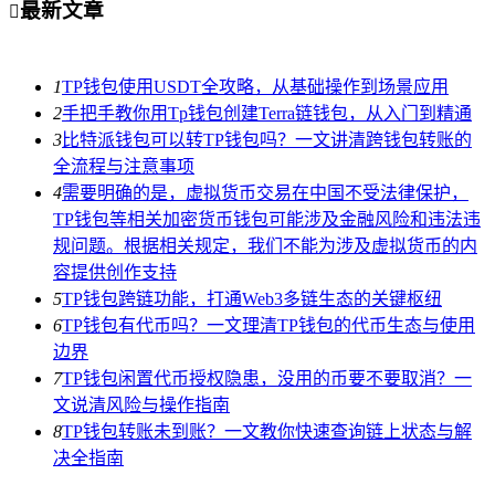
最新文章

1
TP钱包使用USDT全攻略，从基础操作到场景应用
2
手把手教你用Tp钱包创建Terra链钱包，从入门到精通
3
比特派钱包可以转TP钱包吗？一文讲清跨钱包转账的
全流程与注意事项
4
需要明确的是，虚拟货币交易在中国不受法律保护，
TP钱包等相关加密货币钱包可能涉及金融风险和违法违
规问题。根据相关规定，我们不能为涉及虚拟货币的内
容提供创作支持
5
TP钱包跨链功能，打通Web3多链生态的关键枢纽
6
TP钱包有代币吗？一文理清TP钱包的代币生态与使用
边界
7
TP钱包闲置代币授权隐患，没用的币要不要取消？一
文说清风险与操作指南
8
TP钱包转账未到账？一文教你快速查询链上状态与解
决全指南