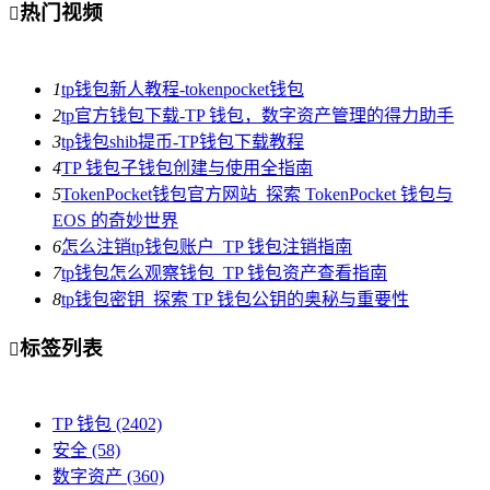
热门视频

1
tp钱包新人教程-tokenpocket钱包
2
tp官方钱包下载-TP 钱包，数字资产管理的得力助手
3
tp钱包shib提币-TP钱包下载教程
4
TP 钱包子钱包创建与使用全指南
5
TokenPocket钱包官方网站_探索 TokenPocket 钱包与
EOS 的奇妙世界
6
怎么注销tp钱包账户_TP 钱包注销指南
7
tp钱包怎么观察钱包_TP 钱包资产查看指南
8
tp钱包密钥_探索 TP 钱包公钥的奥秘与重要性
标签列表

TP 钱包
(2402)
安全
(58)
数字资产
(360)