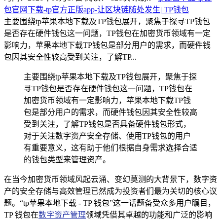
包官网下载-tp官方正版app-让区块链随处发生| TP钱包
主要围绕tp苹果本地下载及TP钱包展开，聚焦于探寻TP钱包
是否存在硬件钱包这一问题，TP钱包在加密货币领域有一定
影响力，苹果本地下载TP钱包是部分用户的需求，而硬件钱
包因其安全性较高受到关注，了解TP...
主要围绕tp苹果本地下载及TP钱包展开，聚焦于探
寻TP钱包是否存在硬件钱包这一问题，TP钱包在
加密货币领域有一定影响力，苹果本地下载TP钱
包是部分用户的需求，而硬件钱包因其安全性较高
受到关注，了解TP钱包是否具备硬件钱包形式，
对于关注数字资产安全存储、使用TP钱包的用户
有重要意义，这有助于他们根据自身需求选择合适
的钱包类型来管理资产。
在当今加密货币领域风起云涌、变幻莫测的大背景下，数字资
产的安全存储与高效管理已然成为投资者们最为关切的核心议
题。“tp苹果本地下载 - TP 钱包”这一话题备受众多用户瞩目，
TP 钱包在
数字资产管理
领域凭借其卓越的功能和广泛的影响