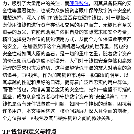
力，吸引了大量用户的关注；而
硬件钱包
，因其具备极高的安
全性等显著优势，也成为众多投资者眼中保障数字资产安全的
理想选择，深入了解 TP 钱包是否存在硬件钱包，对于那些考
虑使用该钱包进行资产存储和交易的用户而言，无疑具有至关
重要的意义，它能帮助用户依据自身的实际需求和安全考量，
精准选择更为合适的钱包使用方式，从而全方位保障数字资产
的安全。 在加密货币这个充满机遇与挑战的世界里，钱包的
安全性就如同大厦的基石，是一切的重中之重，随着数字资产
的价值如雨后春笋般不断攀升，人们对于钱包安全存储和高效
管理的需求也愈发迫切，这种渴望恰似干渴的旅人对清泉的急
切追寻，TP 钱包，作为加密钱包市场中一颗璀璨的明星，以
其卓越的性能和良好的口碑，拥有着广泛且忠实的用户群体，
而硬件钱包，凭借其固若金汤的安全性，宛如一座坚不可摧的
堡垒，成为众多投资者心中守护数字资产的“安全港湾”，TP
钱包是否有硬件钱包这一问题，如同一个神秘的谜题，困扰着
许多用户，本文将围绕这一核心问题展开深入且全面的剖析，
全方位探寻 TP 钱包及其与硬件钱包之间的微妙关系。
TP 钱包的定义与特点