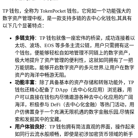
TP 钱包，全称为 TokenPocket 钱包，它宛如一个功能强大的
数字资产管理中枢，是一款支持多链的去中心化钱包,其具有
以下几个显著特点：
多链支持
：TP 钱包就像一座宏伟的桥梁，成功连接着以
太坊、波场、EOS 等多条主流公链，用户只需拥有这一
个钱包，便能够轻松自如地管理不同链上的数字资产，
极大地提升了资产管理的便利性，这就如同拥有了一把
万能钥匙，能够开启数字资产的多元世界,让用户在数字
资产的海洋中畅游无阻。
功能丰富
：除了具备基本的资产存储和转账功能外，TP
钱包还精心配备了 DApp（去中心化应用）浏览器，用
户可以直接在钱包内尽情遨游各种去中心化应用的广阔
海洋，积极参与 DeFi（去中心化金融）等热门活动，用
户仿佛置身于一个充满无限机遇的数字金融乐园,尽情探
索和发掘其中的宝藏。
用户体验良好
：TP 钱包拥有简洁直观的界面，操作起来
如同行云流水般顺畅，即使是初涉加密货币领域的新手