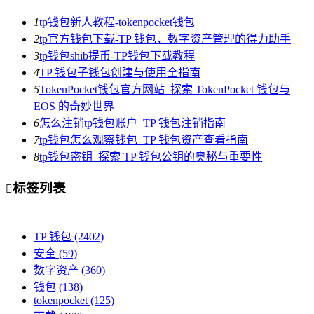
1
tp钱包新人教程-tokenpocket钱包
2
tp官方钱包下载-TP 钱包，数字资产管理的得力助手
3
tp钱包shib提币-TP钱包下载教程
4
TP 钱包子钱包创建与使用全指南
5
TokenPocket钱包官方网站_探索 TokenPocket 钱包与
EOS 的奇妙世界
6
怎么注销tp钱包账户_TP 钱包注销指南
7
tp钱包怎么观察钱包_TP 钱包资产查看指南
8
tp钱包密钥_探索 TP 钱包公钥的奥秘与重要性
标签列表

TP 钱包
(2402)
安全
(59)
数字资产
(360)
钱包
(138)
tokenpocket
(125)