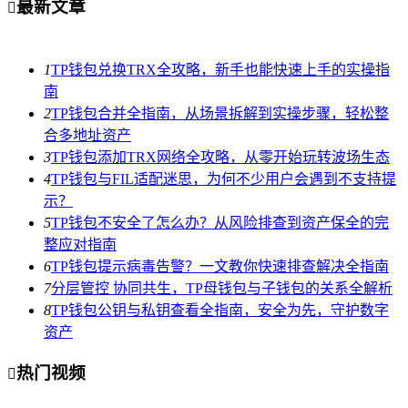
最新文章

1
TP钱包兑换TRX全攻略，新手也能快速上手的实操指
南
2
TP钱包合并全指南，从场景拆解到实操步骤，轻松整
合多地址资产
3
TP钱包添加TRX网络全攻略，从零开始玩转波场生态
4
TP钱包与FIL适配迷思，为何不少用户会遇到不支持提
示？
5
TP钱包不安全了怎么办？从风险排查到资产保全的完
整应对指南
6
TP钱包提示病毒告警？一文教你快速排查解决全指南
7
分层管控 协同共生，TP母钱包与子钱包的关系全解析
8
TP钱包公钥与私钥查看全指南，安全为先，守护数字
资产
热门视频
