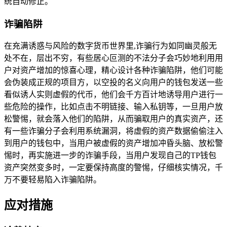
统自动修正。
诈骗陷阱
在充满诱惑与风险的数字货币世界里,诈骗行为如同幽灵般无
处不在，层出不穷，有些居心叵测的不法分子会巧妙地利用用
户对资产增加的惊喜心理，精心设计各种诈骗陷阱，他们可能
会伪装成正规的项目方，以空投的名义向用户的钱包发送一些
看似诱人实则虚假的代币，他们会千方百计地诱导用户进行一
些危险的操作，比如点击不明链接、输入私钥等，一旦用户放
松警惕，就会落入他们的陷阱，从而骗取用户的真实资产，还
有一些诈骗分子会利用系统漏洞，将虚假的资产数据偷偷注入
到用户的钱包中，当用户被虚假的资产增加冲昏头脑、放松警
惕时，再实施进一步的诈骗手段，当用户发现自己的TP钱包
资产突然变多时，一定要保持高度的警惕，仔细核实情况，千
万不要轻易陷入诈骗陷阱。
应对措施