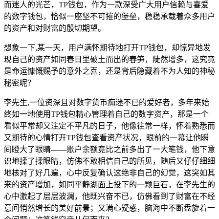
而迷人的光芒，TP钱包，作为一款深受广大用户信赖与喜爱
的数字钱包，恰似一座坚不可摧的堡垒，稳稳承载着众多用户
的资产和对财富的殷切期望。
想象一下,某一天，用户满怀期待地打开TP钱包，却惊异地发
现自己的资产如同春日里破土而出的春笋，陡然增多，这究竟
是命运慷慨赐予的意外之喜，还是背后隐藏着不为人知的神秘
秘密呢？
李先生,一位资深且对数字货币痴迷不已的爱好者，多年来始
终如一地使用TP钱包精心管理着自己的数字资产，那是一个
看似平常却又注定不平凡的日子，他像往常一样，怀着熟悉而
又期待的心情打开TP钱包查看资产状况，眼前的一幕让他瞬
间瞪大了眼睛——账户余额竟比之前多出了一大笔钱，他下意
识地揉了揉眼睛，仿佛不敢相信自己的所见，随后又仔仔细细
地核对了好几遍，心中反复确认这绝非自己的幻觉，这突如其
来的资产增加，如同平静湖面上投下的一颗巨石，在李先生的
心中激起了层层波澜，他既兴奋不已，仿佛看到了财富在不经
意间悄然增长的美好前景；又满心疑惑，脑海中不断盘旋着一