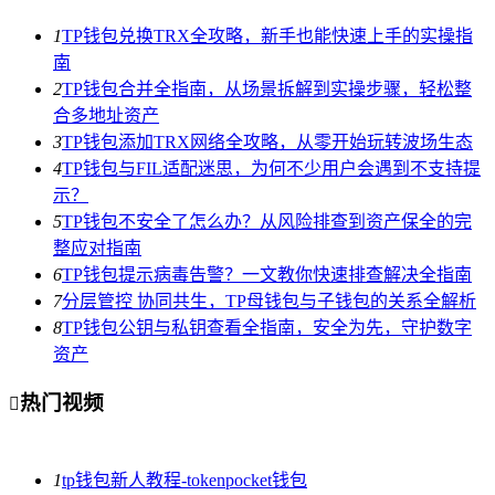
1
TP钱包兑换TRX全攻略，新手也能快速上手的实操指
南
2
TP钱包合并全指南，从场景拆解到实操步骤，轻松整
合多地址资产
3
TP钱包添加TRX网络全攻略，从零开始玩转波场生态
4
TP钱包与FIL适配迷思，为何不少用户会遇到不支持提
示？
5
TP钱包不安全了怎么办？从风险排查到资产保全的完
整应对指南
6
TP钱包提示病毒告警？一文教你快速排查解决全指南
7
分层管控 协同共生，TP母钱包与子钱包的关系全解析
8
TP钱包公钥与私钥查看全指南，安全为先，守护数字
资产
热门视频

1
tp钱包新人教程-tokenpocket钱包