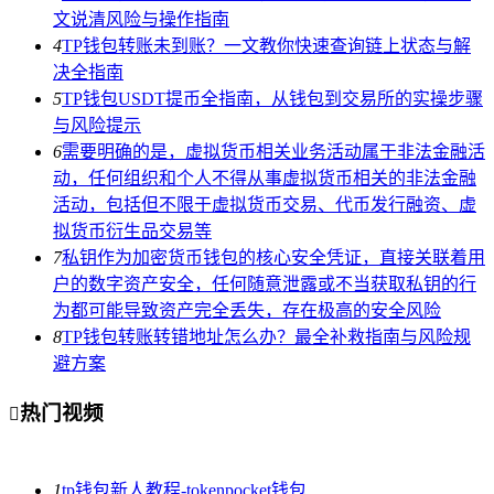
文说清风险与操作指南
4
TP钱包转账未到账？一文教你快速查询链上状态与解
决全指南
5
TP钱包USDT提币全指南，从钱包到交易所的实操步骤
与风险提示
6
需要明确的是，虚拟货币相关业务活动属于非法金融活
动，任何组织和个人不得从事虚拟货币相关的非法金融
活动，包括但不限于虚拟货币交易、代币发行融资、虚
拟货币衍生品交易等
7
私钥作为加密货币钱包的核心安全凭证，直接关联着用
户的数字资产安全，任何随意泄露或不当获取私钥的行
为都可能导致资产完全丢失，存在极高的安全风险
8
TP钱包转账转错地址怎么办？最全补救指南与风险规
避方案
热门视频

1
tp钱包新人教程-tokenpocket钱包