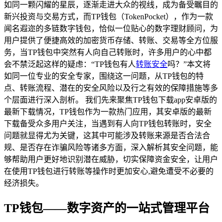
如同一颗闪耀的星辰，逐渐走进大众的视线，成为备受瞩目的
新兴投资与交易方式，而TP钱包（TokenPocket），作为一款
闻名遐迩的多链数字钱包，恰似一位贴心的数字理财顾问，为
用户提供了便捷高效的加密货币存储、转账、交易等全方位服
务，当TP钱包中突然有人向自己转账时，许多用户的心中都
会不禁泛起这样的疑虑：“TP钱包有人
转账安全
吗？”本文将
如同一位专业的安全专家，围绕这一问题，从TP钱包的特
点、转账流程、潜在的安全风险以及行之有效的保障措施等多
个层面进行深入剖析。 我们先来聚焦TP钱包下载app安卓版的
最新下载情况，TP钱包作为一款热门应用，其安卓版的最新
下载备受众多用户关注，当遇到有人向TP钱包转账时，安全
问题就显得尤为关键，这其中可能涉及转账来源是否合法合
规、是否存在诈骗风险等诸多方面，深入解析其安全问题，能
够帮助用户更好地识别潜在威胁，切实保障资金安全，让用户
在使用TP钱包进行转账等操作时更加安心,避免遭受不必要的
经济损失。
TP钱包——数字资产的一站式管理平台