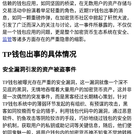
信赖的钱包应用，如同坚固的桥梁，在无数用户的资产存储与
交易活动中扮演着举足轻重的角色，近期TP钱包出事的消
息，如同一颗重磅炸弹，在加密货币社区中掀起了轩然大波，
引发了广泛而深入的关注与讨论，这一事件所暴露的，不仅仅
是一个钱包应用的问题，更是整个加密货币生态系统在安全、
监管
等诸多方面存在的严重隐患的缩影。
TP钱包出事的具体情况
安全漏洞引发的资产被盗事件
TP钱包被曝光存在严重的安全漏洞，这一漏洞就像一个深不
见底的黑洞，无情地吞噬着大量用户的加密货币资产，这并非
是一次偶然的突发事件，而是黑客经过长期精心策划，针对
TP钱包系统中的薄弱环节发起的有组织、有预谋的攻击，黑
客如同狡猾而专业的猎手，利用钱包代码中的漏洞，通过恶意
软件、钓鱼攻击等阴险狡诈的手段，巧妙地绕过钱包的安全防
护机制，获取用户的私钥或助记词等关键信息，随后，他们便
如同鬼魅一般，将用户钱包内的加密货币神不知鬼不觉地转移