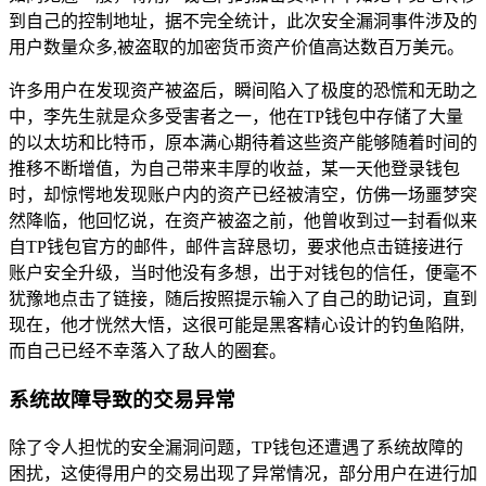
到自己的控制地址，据不完全统计，此次安全漏洞事件涉及的
用户数量众多,被盗取的加密货币资产价值高达数百万美元。
许多用户在发现资产被盗后，瞬间陷入了极度的恐慌和无助之
中，李先生就是众多受害者之一，他在TP钱包中存储了大量
的以太坊和比特币，原本满心期待着这些资产能够随着时间的
推移不断增值，为自己带来丰厚的收益，某一天他登录钱包
时，却惊愕地发现账户内的资产已经被清空，仿佛一场噩梦突
然降临，他回忆说，在资产被盗之前，他曾收到过一封看似来
自TP钱包官方的邮件，邮件言辞恳切，要求他点击链接进行
账户安全升级，当时他没有多想，出于对钱包的信任，便毫不
犹豫地点击了链接，随后按照提示输入了自己的助记词，直到
现在，他才恍然大悟，这很可能是黑客精心设计的钓鱼陷阱,
而自己已经不幸落入了敌人的圈套。
系统故障导致的交易异常
除了令人担忧的安全漏洞问题，TP钱包还遭遇了系统故障的
困扰，这使得用户的交易出现了异常情况，部分用户在进行加