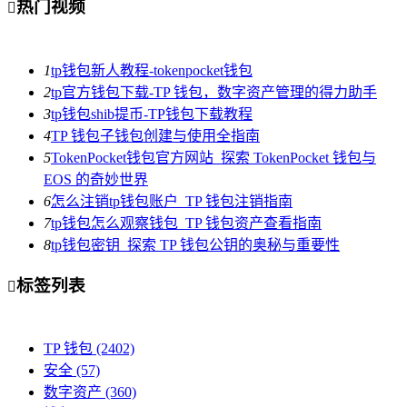
热门视频

1
tp钱包新人教程-tokenpocket钱包
2
tp官方钱包下载-TP 钱包，数字资产管理的得力助手
3
tp钱包shib提币-TP钱包下载教程
4
TP 钱包子钱包创建与使用全指南
5
TokenPocket钱包官方网站_探索 TokenPocket 钱包与
EOS 的奇妙世界
6
怎么注销tp钱包账户_TP 钱包注销指南
7
tp钱包怎么观察钱包_TP 钱包资产查看指南
8
tp钱包密钥_探索 TP 钱包公钥的奥秘与重要性
标签列表

TP 钱包
(2402)
安全
(57)
数字资产
(360)