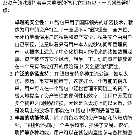
密资产领域发挥着至关重要的作用,它拥有以下一系列显著特
点：
卓越的安全性
：TP钱包采用了国际领先的加密技术，就
像为用户的资产打造了一座坚不可摧的堡垒，全方位、
无死角地确保用户的私钥和资产安全，私钥完全由用户
自己掌控，这意味着只有用户本人能够访问和管理资
产，从根本上避免了中心化机构可能带来的诸如数据泄
露、资产被盗等安全风险，想象一下，你的资产被放置
在一个只有你能打开的保险箱中,安全感油然而生。
广泛的多链支持
：TP钱包支持多种主流公链，如以太
坊、波场、币安智能链等，这就好比一个万能的钥匙
串，用户可以在一个钱包中轻松管理不同链上的资产，
极大地提高了资产管理的便利性和效率，让用户无需在
多个钱包之间频繁切换，无论是以太坊上的以太币，还
是波场上的波场币,都能在TP钱包中得到妥善管理。
丰富的功能体系
：除了具备基本的资产存储和转账功能
外，TP钱包还如同一个金融超市，提供了交易、挖矿、
质押等多种功能，用户可以在钱包内直接参与各种加密