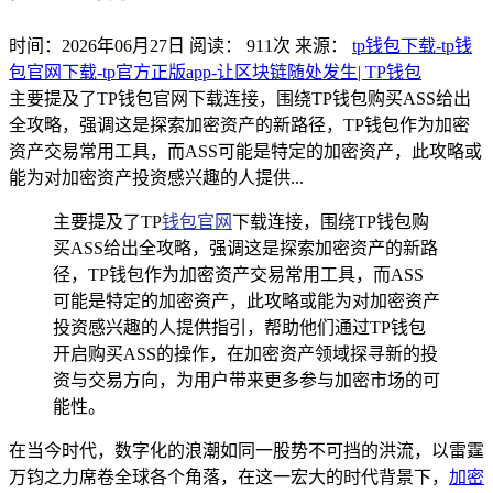
时间：2026年06月27日
阅读：
911
次
来源：
tp钱包下载-tp钱
包官网下载-tp官方正版app-让区块链随处发生| TP钱包
主要提及了TP钱包官网下载连接，围绕TP钱包购买ASS给出
全攻略，强调这是探索加密资产的新路径，TP钱包作为加密
资产交易常用工具，而ASS可能是特定的加密资产，此攻略或
能为对加密资产投资感兴趣的人提供...
主要提及了TP
钱包官网
下载连接，围绕TP钱包购
买ASS给出全攻略，强调这是探索加密资产的新路
径，TP钱包作为加密资产交易常用工具，而ASS
可能是特定的加密资产，此攻略或能为对加密资产
投资感兴趣的人提供指引，帮助他们通过TP钱包
开启购买ASS的操作，在加密资产领域探寻新的投
资与交易方向，为用户带来更多参与加密市场的可
能性。
在当今时代，数字化的浪潮如同一股势不可挡的洪流，以雷霆
万钧之力席卷全球各个角落，在这一宏大的时代背景下，
加密