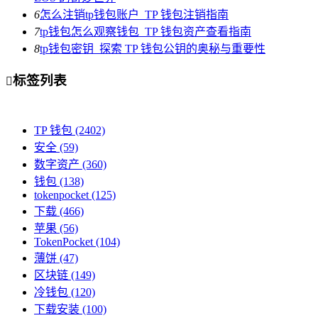
6
怎么注销tp钱包账户_TP 钱包注销指南
7
tp钱包怎么观察钱包_TP 钱包资产查看指南
8
tp钱包密钥_探索 TP 钱包公钥的奥秘与重要性
标签列表

TP 钱包
(2402)
安全
(59)
数字资产
(360)
钱包
(138)
tokenpocket
(125)
下载
(466)
苹果
(56)
TokenPocket
(104)
薄饼
(47)
区块链
(149)
冷钱包
(120)
下载安装
(100)