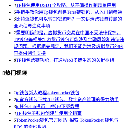
4
TP钱包使用USDT全攻略，从基础操作到场景应用
5
手把手教你用Tp钱包创建Terra链钱包，从入门到精通
6
比特派钱包可以转TP钱包吗？一文讲清跨钱包转账的
全流程与注意事项
7
需要明确的是，虚拟货币交易在中国不受法律保护，
TP钱包等相关加密货币钱包可能涉及金融风险和违法违
规问题。根据相关规定，我们不能为涉及虚拟货币的内
容提供创作支持
8
TP钱包跨链功能，打通Web3多链生态的关键枢纽
热门视频

1
tp钱包新人教程-tokenpocket钱包
2
tp官方钱包下载-TP 钱包，数字资产管理的得力助手
3
tp钱包shib提币-TP钱包下载教程
4
TP 钱包子钱包创建与使用全指南
5
TokenPocket钱包官方网站_探索 TokenPocket 钱包与
EOS 的奇妙世界