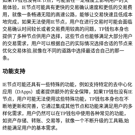
如果TP钱包没有IE节点，可能会在一定程度上影响用户的交
易体验，IE节点可能具有更快的交易确认速度和更低的交易费
用，就像一条畅通无阻的高速公路，能够让交易快速且低成本
地完成，如果无法使用IE节点，用户在进行交易时可能会面临
交易确认时间较长或者交易费用较高的问题，TP钱包本身也
提供了多种节点供用户选择，这些节点也能够满足大部分用户
的交易需求，用户可以根据自己的实际情况选择合适的节点来
优化交易体验,就像在不同的道路中选择最适合自己的那一
条。
功能支持
IE节点可能还具有一些特殊的功能，例如支持特定的去中心化
应用（DApps）或者提供额外的安全保障，如果TP钱包没有IE
节点，用户可能无法使用这些特殊功能，TP钱包本身也在不
断地更新和完善，它通过集成其他节点和功能来满足用户的多
样化需求，用户仍然可以在TP钱包中使用各种常见的功能，
如资产存储、转账、交易等，就像一个不断升级的工具箱,始
终能满足用户的基本需求。