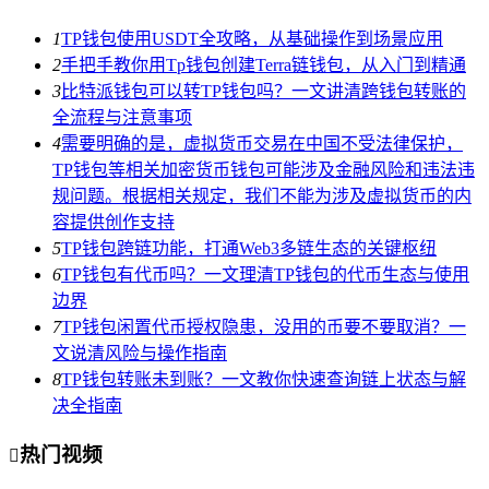
1
TP钱包使用USDT全攻略，从基础操作到场景应用
2
手把手教你用Tp钱包创建Terra链钱包，从入门到精通
3
比特派钱包可以转TP钱包吗？一文讲清跨钱包转账的
全流程与注意事项
4
需要明确的是，虚拟货币交易在中国不受法律保护，
TP钱包等相关加密货币钱包可能涉及金融风险和违法违
规问题。根据相关规定，我们不能为涉及虚拟货币的内
容提供创作支持
5
TP钱包跨链功能，打通Web3多链生态的关键枢纽
6
TP钱包有代币吗？一文理清TP钱包的代币生态与使用
边界
7
TP钱包闲置代币授权隐患，没用的币要不要取消？一
文说清风险与操作指南
8
TP钱包转账未到账？一文教你快速查询链上状态与解
决全指南
热门视频
