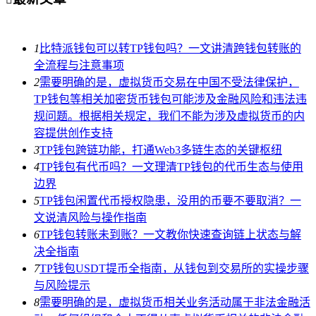
1
比特派钱包可以转TP钱包吗？一文讲清跨钱包转账的
全流程与注意事项
2
需要明确的是，虚拟货币交易在中国不受法律保护，
TP钱包等相关加密货币钱包可能涉及金融风险和违法违
规问题。根据相关规定，我们不能为涉及虚拟货币的内
容提供创作支持
3
TP钱包跨链功能，打通Web3多链生态的关键枢纽
4
TP钱包有代币吗？一文理清TP钱包的代币生态与使用
边界
5
TP钱包闲置代币授权隐患，没用的币要不要取消？一
文说清风险与操作指南
6
TP钱包转账未到账？一文教你快速查询链上状态与解
决全指南
7
TP钱包USDT提币全指南，从钱包到交易所的实操步骤
与风险提示
8
需要明确的是，虚拟货币相关业务活动属于非法金融活