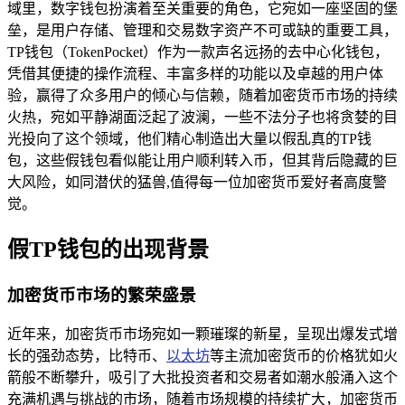
域里，数字钱包扮演着至关重要的角色，它宛如一座坚固的堡
垒，是用户存储、管理和交易数字资产不可或缺的重要工具，
TP钱包（TokenPocket）作为一款声名远扬的去中心化钱包，
凭借其便捷的操作流程、丰富多样的功能以及卓越的用户体
验，赢得了众多用户的倾心与信赖，随着加密货币市场的持续
火热，宛如平静湖面泛起了波澜，一些不法分子也将贪婪的目
光投向了这个领域，他们精心制造出大量以假乱真的TP钱
包，这些假钱包看似能让用户顺利转入币，但其背后隐藏的巨
大风险，如同潜伏的猛兽,值得每一位加密货币爱好者高度警
觉。
假TP钱包的出现背景
加密货币市场的繁荣盛景
近年来，加密货币市场宛如一颗璀璨的新星，呈现出爆发式增
长的强劲态势，比特币、
以太坊
等主流加密货币的价格犹如火
箭般不断攀升，吸引了大批投资者和交易者如潮水般涌入这个
充满机遇与挑战的市场，随着市场规模的持续扩大，加密货币