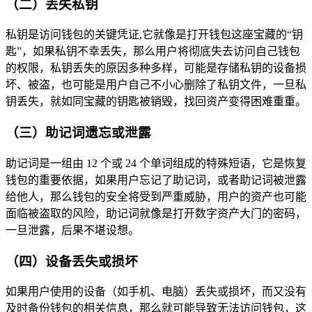
（二）丢失私钥
私钥是访问钱包的关键凭证,它就像是打开钱包这座宝藏的“钥
匙”，如果私钥不幸丢失，那么用户将彻底失去访问自己钱包
的权限，私钥丢失的原因多种多样，可能是存储私钥的设备损
坏、被盗，也可能是用户自己不小心删除了私钥文件，一旦私
钥丢失，就如同宝藏的钥匙被销毁，找回资产变得困难重重。
（三）助记词遗忘或泄露
助记词是一组由 12 个或 24 个单词组成的特殊短语，它是恢复
钱包的重要依据，如果用户忘记了助记词，或者助记词被泄露
给他人，那么钱包的安全将受到严重威胁，用户的资产也可能
面临被盗取的风险，助记词就像是打开数字资产大门的密码，
一旦泄露，后果不堪设想。
（四）设备丢失或损坏
如果用户使用的设备（如手机、电脑）丢失或损坏，而又没有
及时备份钱包的相关信息，那么就可能导致无法访问钱包，这