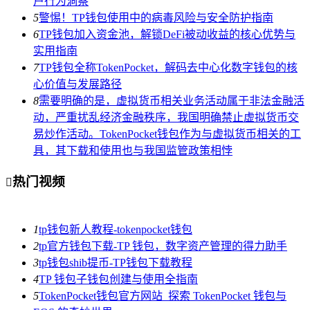
户行为洞察
5
警惕！TP钱包使用中的病毒风险与安全防护指南
6
TP钱包加入资金池，解锁DeFi被动收益的核心优势与
实用指南
7
TP钱包全称TokenPocket，解码去中心化数字钱包的核
心价值与发展路径
8
需要明确的是，虚拟货币相关业务活动属于非法金融活
动，严重扰乱经济金融秩序，我国明确禁止虚拟货币交
易炒作活动。TokenPocket钱包作为与虚拟货币相关的工
具，其下载和使用也与我国监管政策相悖
热门视频

1
tp钱包新人教程-tokenpocket钱包
2
tp官方钱包下载-TP 钱包，数字资产管理的得力助手
3
tp钱包shib提币-TP钱包下载教程
4
TP 钱包子钱包创建与使用全指南
5
TokenPocket钱包官方网站_探索 TokenPocket 钱包与