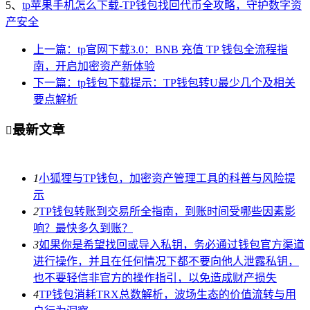
5、
tp苹果手机怎么下载-TP钱包找回代币全攻略，守护数字资
产安全
上一篇：tp官网下载3.0：BNB 充值 TP 钱包全流程指
南，开启加密资产新体验
下一篇：tp钱包下载提示：TP钱包转U最少几个及相关
要点解析
最新文章

1
小狐狸与TP钱包，加密资产管理工具的科普与风险提
示
2
TP钱包转账到交易所全指南，到账时间受哪些因素影
响？最快多久到账？
3
如果你是希望找回或导入私钥，务必通过钱包官方渠道
进行操作，并且在任何情况下都不要向他人泄露私钥，
也不要轻信非官方的操作指引，以免造成财产损失
4
TP钱包消耗TRX总数解析，波场生态的价值流转与用