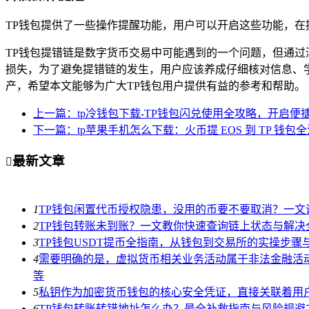
TP钱包提供了一些操作提醒功能，用户可以开启这些功能，在
TP钱包提错链是数字货币交易中可能遇到的一个问题，但通
损失，为了避免提错链的发生，用户应该养成仔细核对信息、
产，希望本文能够为广大TP钱包用户提供有益的参考和帮助。
上一篇：tp冷钱包下载-TP钱包闪兑使用全攻略，开启便
下一篇：tp苹果手机怎么下载：火币提 EOS 到 TP 钱包
最新文章

1
TP钱包闲置代币授权隐患，没用的币要不要取消？一文
2
TP钱包转账未到账？一文教你快速查询链上状态与解决
3
TP钱包USDT提币全指南，从钱包到交易所的实操步骤
4
需要明确的是，虚拟货币相关业务活动属于非法金融活
等
5
私钥作为加密货币钱包的核心安全凭证，直接关联着用
6
TP钱包转账转错地址怎么办？最全补救指南与风险规避