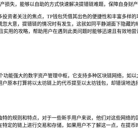
产损失，能够以自助的方式快速解决提错链难题，保障自身财产
多投资者关注的焦点，TP钱包凭借其出色的便捷性和丰富多样的
疏忽大意，提错链的情况时有发生，这就如同平静湖面下隐藏的
且实用的攻略，帮助用户在遇到此类问题时能够迅速且有效地尝
一个功能强大的数字资产管理中枢，它支持多种区块链网络，如以
用户原本打算将以太坊链上的代币提至以太坊钱包，却错误地选择
独特的规则和特点，对于一些新手用户来说，他们对这些网络的
在特定的链上进行交易和存储，如果用户不了解这一点，在提币时