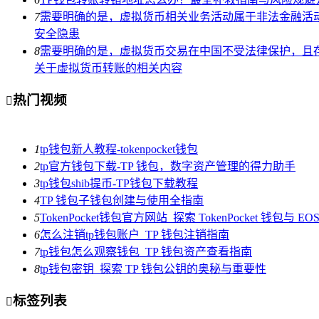
7
需要明确的是，虚拟货币相关业务活动属于非法金融活
安全隐患
8
需要明确的是，虚拟货币交易在中国不受法律保护，且
关于虚拟货币转账的相关内容
热门视频

1
tp钱包新人教程-tokenpocket钱包
2
tp官方钱包下载-TP 钱包，数字资产管理的得力助手
3
tp钱包shib提币-TP钱包下载教程
4
TP 钱包子钱包创建与使用全指南
5
TokenPocket钱包官方网站_探索 TokenPocket 钱包与 
6
怎么注销tp钱包账户_TP 钱包注销指南
7
tp钱包怎么观察钱包_TP 钱包资产查看指南
8
tp钱包密钥_探索 TP 钱包公钥的奥秘与重要性
标签列表
