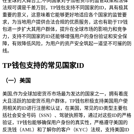
在全球的大舞台上,不同国家对于加密货币的监管政策和法律
法规可谓是千差万别，TP钱包支持不同国家的ID，具有极其
重要的意义，这意味着它能够更好地适应各个国家的监管要
求，为当地用户提供合法合规的优质服务，这也有助于TP钱
包进一步扩大其用户群体，提升在全球市场的影响力和竞争
力，支持不同国家的ID还能够增强用户的身份验证和安全保
障，有效降低风险，为用户的资产安全筑起一道坚不可摧的防
线。
TP钱包支持的常见国家ID
（一）美国
美国,作为全球加密货币市场最为发达的国家之一，拥有着庞
大且活跃的加密货币用户群体，TP钱包积极支持美国用户使
用相关的ID进行注册和认证，在美国，常见的ID类型主要包
括社会安全号码（SSN）、驾驶执照等，通过对这些ID的严格
验证，TP钱包能够确保用户身份的真实性，严格遵守美国的
反洗钱（AML）和了解你的客户（KYC）法规，支持美国ID