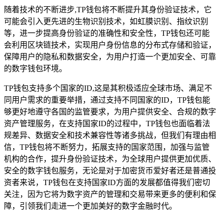
随着技术的不断进步,TP钱包将不断提升其身份验证技术，它
可能会引入更先进的生物识别技术，如虹膜识别、指纹识别
等，进一步提高身份验证的准确性和安全性，TP钱包还可能
会利用区块链技术，实现用户身份信息的分布式存储和验证，
保障用户的隐私和数据安全，为用户打造一个更加安全、可靠
的数字钱包环境。
TP钱包支持多个国家的ID,这是其积极适应全球市场、满足不
同用户需求的重要举措，通过支持不同国家的ID，TP钱包能
够更好地遵守各国的监管要求，为用户提供安全、合规的数字
资产管理服务，在支持国家ID的过程中，TP钱包也面临着法
规差异、数据安全和技术兼容性等诸多挑战，但我们有理由相
信，TP钱包将不断努力，拓展支持的国家范围，加强与监管
机构的合作，提升身份验证技术，为全球用户提供更加优质、
安全的数字钱包服务，无论是对于加密货币爱好者还是普通投
资者来说，TP钱包在支持国家ID方面的发展都值得我们密切
关注，因为它将为数字资产的管理和交易带来更多的便利和保
障，引领我们走进一个更加美好的数字金融时代。