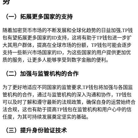
势
（一）拓展更多国家的支持
随着加密货币市场的不断发展和全球化趋势的日益加强,TP钱
包有望拓展更多国家的ID支持，这将有助于TP钱包进一步扩
大其用户群体，提高在全球市场的份额，TP钱包可能会逐步
支持一些新兴市场国家的ID，为这些国家的用户提供更加优
质的服务，让更多人能够享受到数字金融的便利。
（二）加强与监管机构的合作
为了更好地适应不同国家的监管要求,TP钱包将加强与各国监
管机构的合作，通过与监管机构的深入沟通和协作，TP钱包
可以及时了解和遵守最新的法规政策，确保自身的运营始终合
法合规，这也有助于提高TP钱包在监管机构和用户心中的信
任度，为其可持续发展奠定坚实的基础。
（三）提升身份验证技术