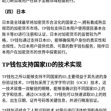
助力新加坡用户在数字金融领域稳健前行。
（四）日本
日本是全球最早将加密货币合法化的国家之一,拥有着成熟且
规范的加密货币市场，TP钱包支持日本用户使用居民基本台
账卡等ID进行注册和认证，日本对加密货币的监管较为严
格，TP钱包通过支持日本ID，能够确保用户身份的真实性和
合规性，为日本用户提供优质、可靠的数字钱包服务，陪伴日
本用户在加密货币的世界中探索前行。
TP钱包支持国家ID的技术实现
TP钱包之所以能够支持不同国家的ID,主要得益于其先进的身
份验证技术，TP钱包采用了光学字符识别（OCR）技术，这
一技术就像一双敏锐的眼睛，能够准确识别不同国家ID上的
文字和信息，通过OCR技术，TP钱包可以快速读取ID上的姓
名、出生日期、证件号码等关键信息，并进行精准验证。
TP钱包还结合了人脸识别技术,对用户进行活体检测和身份验