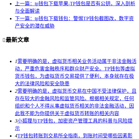
上一篇：tp钱包下载苹果-TP钱包是否有公钥，深入剖析
与全面解读
下一篇：tp钱包下载钱包：警惕TP钱包截图改，数字资
产安全的潜在威胁
最新文章

1
需要明确的是，虚拟货币相关业务活动属于非法金融活
动，严重危害金融秩序和群众财产安全。TP钱包等虚拟
货币钱包，为虚拟货币交易提供了便利，本身就存在极
大的法律风险和安全隐患
2
需要明确的是，虚拟货币交易在中国不受法律保护，且
存在较大的金融风险和监管风险。根据相关规定，任何
组织和个人不得从事虚拟货币相关的非法金融活动，因
此我不能为你提供关于虚拟货币转账的相关内容
3
小狐狸与TP钱包，加密资产管理工具的科普与风险提
示
4
TP钱包转账到交易所全指南，到账时间受哪些因素影