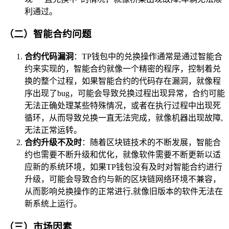
利通过。
（二）智能合约问题
合约代码漏洞
：TP钱包中的兑换操作通常是通过智能合
约来实现的，智能合约就像一个精密的程序，控制着兑
换的整个过程，如果智能合约的代码存在漏洞，就像程
序出现了bug，可能会导致兑换过程出现异常，合约可能
无法正确处理某些特殊情况，或者在执行过程中出现死
循环，从而导致兑换一直无法完成，就像机器出现故障,
无法正常运转。
合约升级不及时
：随着区块链技术的不断发展，智能合
约也需要不断升级和优化，就像软件需要不断更新以适
应新的系统环境，如果TP钱包没有及时对智能合约进行
升级，可能会导致合约与新的区块链网络环境不兼容，
从而影响兑换操作的正常进行,就像旧版本的软件无法在
新系统上运行。
（三）市场因素