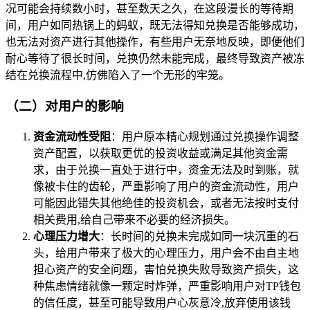
况可能会持续数小时，甚至数天之久，在这段漫长的等待期
间，用户如同热锅上的蚂蚁，既无法得知兑换是否能够成功，
也无法对资产进行其他操作，有些用户无奈地反映，即便他们
耐心等待了很长时间，兑换仍然未能完成，最终导致资产被冻
结在兑换流程中,仿佛陷入了一个无形的牢笼。
（二）对用户的影响
资金流动性受阻
：用户原本精心规划通过兑换操作调整
资产配置，以获取更优的投资收益或满足其他资金需
求，由于兑换一直处于进行中，资金无法及时到账，就
像被卡住的齿轮，严重影响了用户的资金流动性，用户
可能因此错失其他绝佳的投资机会，或者无法按时支付
相关费用,给自己带来不必要的经济损失。
心理压力增大
：长时间的兑换未完成如同一块沉重的石
头，给用户带来了极大的心理压力，用户会不由自主地
担心资产的安全问题，害怕兑换失败导致资产损失，这
种焦虑情绪就像一颗定时炸弹，严重影响用户对TP钱包
的信任度，甚至可能导致用户心灰意冷,放弃使用该钱