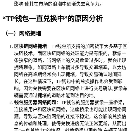
影响,使其在市场的浪潮中逐渐失去竞争力。
“TP钱包一直兑换中”的原因分析
（一）网络拥堵
区块链网络拥堵
：TP钱包所支持的加密货币大多基于区
块链技术，而区块链网络的处理能力是有限的，就像一
条狭窄的道路，当网络上的交易数量过多时，就会出现
拥堵现象，如同道路上车辆过多导致交通堵塞，以太坊
网络在高峰期经常会出现拥堵，导致交易确认时间延
长，在这种情况下，TP钱包中的兑换操作也会受到影
响，因为兑换需要在区块链网络上进行交易确认,就像车
辆需要通过拥堵的道路才能到达目的地。
钱包服务器网络问题
：TP钱包的服务器就像一座桥梁，
连接着用户和区块链网络，这座桥梁也可能出现网络问
题，导致与区块链网络的连接不稳定，这会影响兑换信
息的传输和处理，使得兑换进度无法正常更新，从而出
现“一直兑换中”的情况，就像桥梁出现故障,车辆无法顺