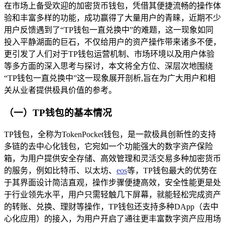
在市场上备受欢迎的加密货币钱包，凭借其便捷流畅的操作体
验和丰富多样的功能，成功赢得了大量用户的青睐，近期不少
用户反馈遇到了“TP钱包一直兑换中”的难题，这一现象如同
投入平静湖面的巨石，不仅给用户的资产操作带来诸多不便，
更引发了人们对于TP钱包运营机制、市场环境以及用户体验
等多方面的深入思考与探讨，本文将全方位、深层次地围绕
“TP钱包一直兑换中”这一现象展开剖析,旨在为广大用户和相
关从业者提供极具价值的参考。
（一）TP钱包的基本情况
TP钱包，全称为TokenPocket钱包，是一款极具创新性的支持
多链的去中心化钱包，它宛如一个功能强大的数字资产保险
箱，为用户提供安全存储、高效管理和灵活交易多种加密货币
的服务，例如比特币、以太坊、
eos
等，TP钱包最大的优势在
于其界面设计简洁直观，操作步骤便捷高效，安全性能更是处
于行业领先水平，用户只需轻触几下屏幕，就能轻松完成资产
的转账、兑换、理财等操作，TP钱包还支持多种DApp（去中
心化应用）的接入，为用户开启了通往更丰富数字资产应用场