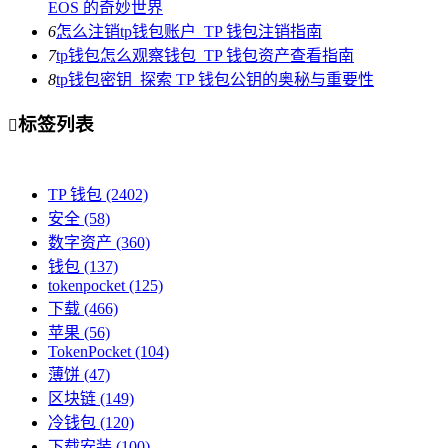
EOS 的奇妙世界
6
怎么注销tp钱包账户_TP 钱包注销指南
7
tp钱包怎么观察钱包_TP 钱包资产查看指南
8
tp钱包密钥_探索 TP 钱包公钥的奥秘与重要性
标签列表

TP 钱包
(2402)
安全
(58)
数字资产
(360)
钱包
(137)
tokenpocket
(125)
下载
(466)
苹果
(56)
TokenPocket
(104)
薄饼
(47)
区块链
(149)
冷钱包
(120)
下载安装
(100)