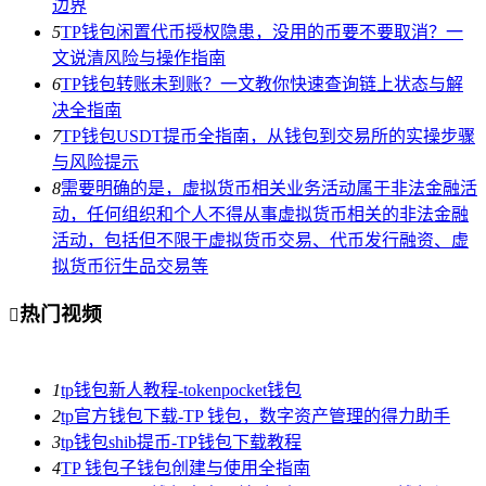
边界
5
TP钱包闲置代币授权隐患，没用的币要不要取消？一
文说清风险与操作指南
6
TP钱包转账未到账？一文教你快速查询链上状态与解
决全指南
7
TP钱包USDT提币全指南，从钱包到交易所的实操步骤
与风险提示
8
需要明确的是，虚拟货币相关业务活动属于非法金融活
动，任何组织和个人不得从事虚拟货币相关的非法金融
活动，包括但不限于虚拟货币交易、代币发行融资、虚
拟货币衍生品交易等
热门视频

1
tp钱包新人教程-tokenpocket钱包
2
tp官方钱包下载-TP 钱包，数字资产管理的得力助手
3
tp钱包shib提币-TP钱包下载教程
4
TP 钱包子钱包创建与使用全指南