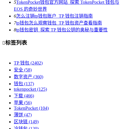
5
TokenPocket钱包官方网站_探索 TokenPocket 钱包与
EOS 的奇妙世界
6
怎么注销tp钱包账户_TP 钱包注销指南
7
tp钱包怎么观察钱包_TP 钱包资产查看指南
8
tp钱包密钥_探索 TP 钱包公钥的奥秘与重要性
标签列表

TP 钱包
(2402)
安全
(58)
数字资产
(360)
钱包
(137)
tokenpocket
(125)
下载
(466)
苹果
(56)
TokenPocket
(104)
薄饼
(47)
区块链
(149)
冷钱包
(120)