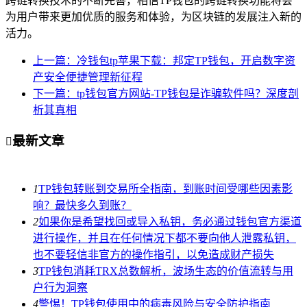
跨链转换技术的不断完善，相信TP钱包的跨链转换功能将会
为用户带来更加优质的服务和体验，为区块链的发展注入新的
活力。
上一篇：冷钱包tp苹果下载：邦定TP钱包，开启数字资
产安全便捷管理新征程
下一篇：tp钱包官方网站-TP钱包是诈骗软件吗？深度剖
析其真相
最新文章

1
TP钱包转账到交易所全指南，到账时间受哪些因素影
响？最快多久到账？
2
如果你是希望找回或导入私钥，务必通过钱包官方渠道
进行操作，并且在任何情况下都不要向他人泄露私钥，
也不要轻信非官方的操作指引，以免造成财产损失
3
TP钱包消耗TRX总数解析，波场生态的价值流转与用
户行为洞察
4
警惕！TP钱包使用中的病毒风险与安全防护指南