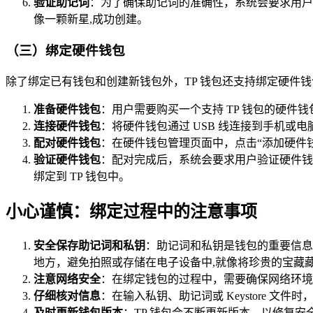
验证助记词
：为了确保助记词的准确性，系统会要求用户
像一颗新星,成功创建。
（三）绑定硬件钱包
除了绑定已有钱包和创建新钱包外，TP 钱包还支持绑定硬件
准备硬件钱包
：用户需要购买一个支持 TP 钱包的硬件钱包，如
连接硬件钱包
：将硬件钱包通过 USB 线连接到手机或电
配对硬件钱包
：在硬件钱包管理页面中，点击“添加硬件
验证硬件钱包
：配对完成后，系统会要求用户验证硬件钱
绑定到 TP 钱包中。
小心谨慎：绑定过程中的注意事项
安全保存助记词和私钥
：助记词和私钥是钱包的重要信息
地方，避免拍照或存储在电子设备中,就像将珍贵的宝藏
注意网络安全
：在绑定钱包的过程中，需要确保网络环境
仔细核对信息
：在输入私钥、助记词或 Keystore
及时更新钱包版本
：TP 钱包会不断更新版本，以修复