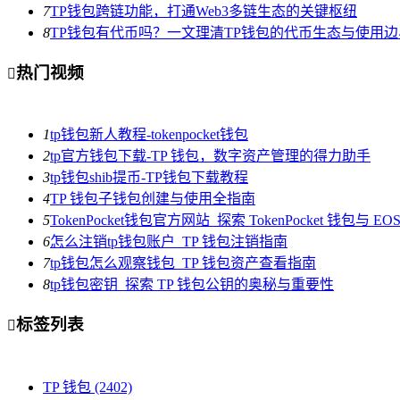
7
TP钱包跨链功能，打通Web3多链生态的关键枢纽
8
TP钱包有代币吗？一文理清TP钱包的代币生态与使用边
热门视频

1
tp钱包新人教程-tokenpocket钱包
2
tp官方钱包下载-TP 钱包，数字资产管理的得力助手
3
tp钱包shib提币-TP钱包下载教程
4
TP 钱包子钱包创建与使用全指南
5
TokenPocket钱包官方网站_探索 TokenPocket 钱包与 
6
怎么注销tp钱包账户_TP 钱包注销指南
7
tp钱包怎么观察钱包_TP 钱包资产查看指南
8
tp钱包密钥_探索 TP 钱包公钥的奥秘与重要性
标签列表

TP 钱包
(2402)