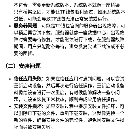
不符合，需要更新系统版本，系统版本就像一座桥梁，
只有桥梁坚固，才能让TP钱包顺利通过，如果系统版本
过低，可能会导致TP钱包无法正常安装或运行。
服务器问题
：可能是TP钱包官网的服务器出现故障，可
以稍后再尝试下载，服务器就像一座数据中心，出现故
障时需要等待修复，才能继续进行下载，在服务器故障
期间，用户只能耐心等待，避免反复尝试下载造成不必
要的困扰。
（二）安装问题
信任应用失败
：如果在信任应用时遇到问题，可以尝试
重新启动设备，然后再次进行信任操作，重新启动设备
就像给设备进行一次重启，有时候能够解决一些小问
题，让设备恢复正常状态，顺利完成应用信任操作。
安装文件损坏
：如果安装过程中提示安装文件损坏，可
以删除已下载的文件，重新下载安装，这就像更换一个
新的零件，确保安装文件的完整性，避免因安装文件损
坏而导致安装失败。