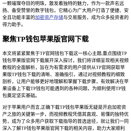
一颗璀璨夺目的明珠，散发着独特的魅力，作为一款声名远
扬、备受赞誉的数字钱包，它精心为广大用户打造了便捷、安
全且功能丰富的
加密资产存储
与交易服务，成为众多投资者的
得力助手。
聚焦TP钱包苹果版官网下载
本文将紧紧聚焦于TP官网钱包下载这一核心主题,重点围绕TP
钱包苹果版官网下载展开深入探讨，我们将详细呈现相关视频
教程的全面解析，旨在为有需求的用户提供从TP官网获取苹
果版TP钱包下载的清晰、准确指引，通过对视频教程的细致
剖析，让用户能够更好地理解和掌握下载步骤，有效解决在苹
果设备上下载TP钱包可能遇到的各种问题，为顺利使用TP钱
包奠定坚实基础。
对于苹果用户而言,正确下载TP钱包苹果版无疑是开启加密资
产之旅的关键第一步，而视频教程凭借其直观、易懂的独特优
势，成为了众多用户获取下载指导的首选途径，就让我们一同
深入了解TP钱包苹果版官网下载的相关内容，助力大家顺利