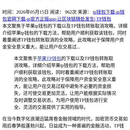
时间：2026年05月15日
阅读：
962
次
来源：
tp钱包下载-tp钱
包官网下载-tp官方正版app-让区块链随处发生| TP钱包
本文聚焦于苹果tp钱包的下载以及TP钱包转账取消攻略，详细
介绍苹果tp钱包的下载方法，帮助用户顺利获取该钱包，同时
着重阐述TP钱包转账取消的全攻略，此攻略对于保障用户资
金安全意义重大，能让用户在交易过...
本文聚焦于
苹果TP钱包
的下载以及TP钱包转账取
消攻略，详细介绍苹果tp钱包的下载方法，帮助用
户顺利获取该钱包，同时着重阐述TP钱包转账取
消的全攻略，此攻略对于保障用户资金安全意义重
大，能让用户在交易过程中避免不必要的资金损
失，还可使交易更加灵活，让用户能根据实际情况
及时调整交易状态，为用户使用TP钱包进行安
全、灵活的交易提供了实用的指导。
在当今数字化浪潮迅猛席卷金融领域的时代，加密货币交易如
雨后春笋般蓬勃兴起，日益成为一种普遍的金融活动，TP钱