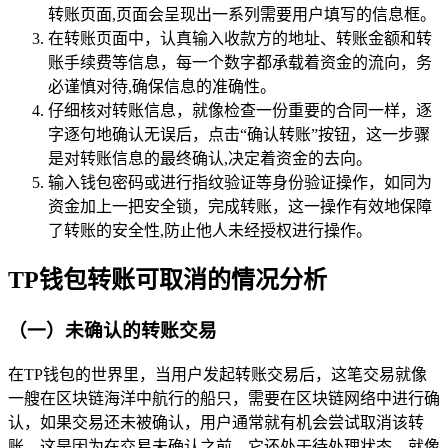
转账页面,页面会呈现出一系列需要用户填写的信息框。
在转账页面中，认真输入收款方的地址、转账金额和转
账手续费等信息，每一个数字都承载着资金的流向，务
必谨慎对待,确保信息的准确性。
仔细核对转账信息，就像检查一份重要的合同一样，逐
字逐句地确认无误后，点击“确认转账”按钮，这一步骤
是对转账信息的最终确认,决定着资金的去向。
输入钱包密码或进行指纹验证等身份验证操作，如同为
资金加上一把安全锁，完成转账，这一操作有效地保障
了转账的安全性,防止他人未经授权进行操作。
TP钱包转账可取消的情况分析
（一）未确认的转账交易
在TP钱包的世界里，当用户发起转账交易后，这笔交易就像
一艘在区块链海洋中航行的船只，需要在区块链网络中进行确
认，如果交易还未被确认，用户通常就有机会尝试取消该转
账，这是因为在交易未确认之前，它还处于待处理状态，就像