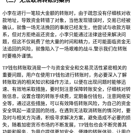
（二）无法取消转账的案例
小李在进行一笔较大金额的转账时，由于疏忽没有仔细核对收
款地址，导致资金转错了对象，当他发现错误时，交易已经被
确认，就像一场无法挽回的事故已经发生，他尝试与收款方联
系，但对方拒绝返还资金，小李只能通过法律途径来解决问
题，但这不仅耗费了他大量的时间和精力，还可能面临资金无
法追回的风险，就像陷入了一场艰难的战斗,警示我们在转账
时要格外谨慎。
TP钱包转账取消是一个与资金安全和交易灵活性紧密相关的
重要问题，用户在使用TP钱包进行转账时，务必要深入了解
转账取消的相关知识和操作方法，以便在出现问题时能够迅
速、有效地采取措施，要时刻注意保障转账安全，仔细核对转
账信息，设置合理的转账手续费，定期备份钱包，注意网络安
全等，通过这些措施，可以有效降低转账风险，为自己的资金
安全筑起一道坚固的防线，在遇到无法取消转账的情况时，要
及时与相关方沟通，积极寻求解决方案，避免造成不必要的损
失，随着加密货币市场的不断发展，TP钱包也会不断完善其
功能和服务，为用户提供更加安全、便捷的转账体验，让用户