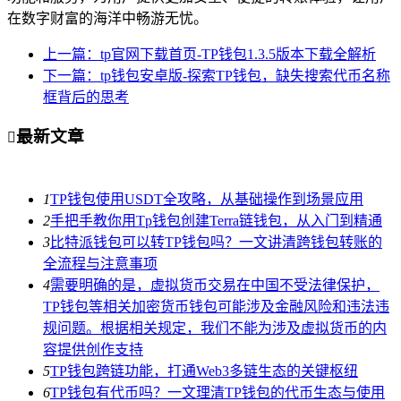
在数字财富的海洋中畅游无忧。
上一篇：tp官网下载首页-TP钱包1.3.5版本下载全解析
下一篇：tp钱包安卓版-探索TP钱包，缺失搜索代币名称
框背后的思考
最新文章

1
TP钱包使用USDT全攻略，从基础操作到场景应用
2
手把手教你用Tp钱包创建Terra链钱包，从入门到精通
3
比特派钱包可以转TP钱包吗？一文讲清跨钱包转账的
全流程与注意事项
4
需要明确的是，虚拟货币交易在中国不受法律保护，
TP钱包等相关加密货币钱包可能涉及金融风险和违法违
规问题。根据相关规定，我们不能为涉及虚拟货币的内
容提供创作支持
5
TP钱包跨链功能，打通Web3多链生态的关键枢纽
6
TP钱包有代币吗？一文理清TP钱包的代币生态与使用