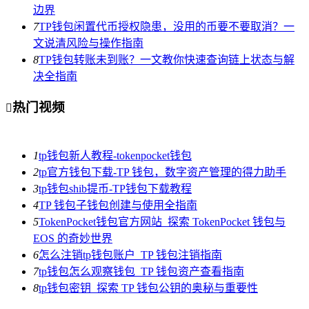
边界
7
TP钱包闲置代币授权隐患，没用的币要不要取消？一
文说清风险与操作指南
8
TP钱包转账未到账？一文教你快速查询链上状态与解
决全指南
热门视频

1
tp钱包新人教程-tokenpocket钱包
2
tp官方钱包下载-TP 钱包，数字资产管理的得力助手
3
tp钱包shib提币-TP钱包下载教程
4
TP 钱包子钱包创建与使用全指南
5
TokenPocket钱包官方网站_探索 TokenPocket 钱包与
EOS 的奇妙世界
6
怎么注销tp钱包账户_TP 钱包注销指南
7
tp钱包怎么观察钱包_TP 钱包资产查看指南
8
tp钱包密钥_探索 TP 钱包公钥的奥秘与重要性