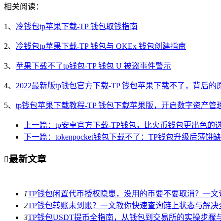
相关阅读：
1、
冷钱包tp苹果下载-TP 钱包取钱指南
2、
冷钱包tp苹果下载-TP 钱包与 OKEx 钱包创建指南
3、
苹果下载不了tp钱包-TP 钱包 U 被盗事件警示
4、
2022最新版tp钱包官方下载-TP 钱包苹果下载不了，背后
5、
tp钱包苹果下载教程-TP 钱包下载苹果版，开启数字资产管
上一篇：tp安卓官方下载-TP钱包，比火币钱包更出色的
下一篇：tokenpocket钱包下载不了：TP钱包升级后
最新文章

1
TP钱包闲置代币授权隐患，没用的币要不要取消？一文
2
TP钱包转账未到账？一文教你快速查询链上状态与解决
3
TP钱包USDT提币全指南，从钱包到交易所的实操步骤