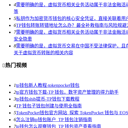
4
需要明确的是，虚拟货币相关业务活动属于非法金融活
等
5
私钥作为加密货币钱包的核心安全凭证，直接关联着用
6
TP钱包转账转错地址怎么办？最全补救指南与风险规避
7
需要明确的是，虚拟货币相关业务活动属于非法金融活
安全隐患
8
需要明确的是，虚拟货币交易在中国不受法律保护，且
关于虚拟货币转账的相关内容
热门视频

1
tp钱包新人教程-tokenpocket钱包
2
tp官方钱包下载-TP 钱包，数字资产管理的得力助手
3
tp钱包shib提币-TP钱包下载教程
4
TP 钱包子钱包创建与使用全指南
5
TokenPocket钱包官方网站_探索 TokenPocket 钱包与 
6
怎么注销tp钱包账户_TP 钱包注销指南
7
tp钱包怎么观察钱包_TP 钱包资产查看指南