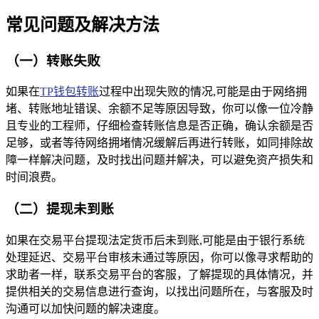
常见问题及解决方法
（一）转账失败
如果在
TP钱包转账
过程中出现失败的情况,可能是由于网络拥
堵、转账地址错误、余额不足等原因导致，你可以像一位冷静
且专业的工程师，仔细检查转账信息是否正确，确认余额是否
足够，或者等待网络拥堵情况缓解后再进行转账，如同排除故
障一样解决问题，及时找出问题并解决，可以避免资产损失和
时间浪费。
（二）提现未到账
如果在交易平台提现法定货币后未到账,可能是由于银行系统
处理延迟、交易平台审核未通过等原因，你可以像寻求帮助的
求助者一样，联系交易平台的客服，了解提现的具体情况，并
提供相关的交易信息进行查询，以找出问题所在，与客服及时
沟通可以加快问题的解决速度。