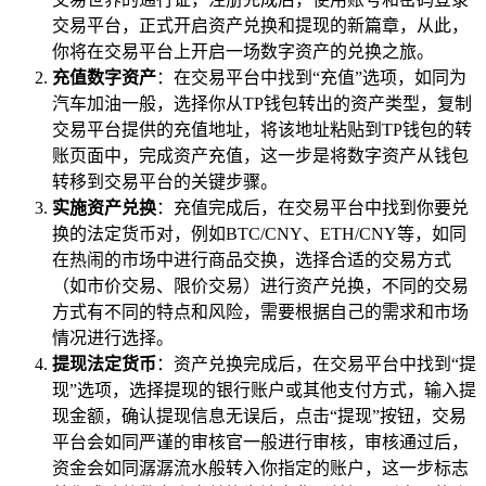
交易平台，正式开启资产兑换和提现的新篇章，从此，
你将在交易平台上开启一场数字资产的兑换之旅。
充值数字资产
：在交易平台中找到“充值”选项，如同为
汽车加油一般，选择你从TP钱包转出的资产类型，复制
交易平台提供的充值地址，将该地址粘贴到TP钱包的转
账页面中，完成资产充值，这一步是将数字资产从钱包
转移到交易平台的关键步骤。
实施资产兑换
：充值完成后，在交易平台中找到你要兑
换的法定货币对，例如BTC/CNY、ETH/CNY等，如同
在热闹的市场中进行商品交换，选择合适的交易方式
（如市价交易、限价交易）进行资产兑换，不同的交易
方式有不同的特点和风险，需要根据自己的需求和市场
情况进行选择。
提现法定货币
：资产兑换完成后，在交易平台中找到“提
现”选项，选择提现的银行账户或其他支付方式，输入提
现金额，确认提现信息无误后，点击“提现”按钮，交易
平台会如同严谨的审核官一般进行审核，审核通过后，
资金会如同潺潺流水般转入你指定的账户，这一步标志