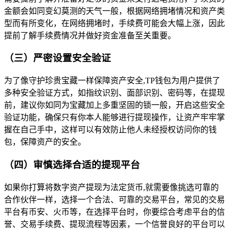
金额会如同变幻莫测的天气一般，根据网络拥堵情况和资产类
型而有所变化，在网络拥堵时，手续费可能会大幅上涨，因此
提前了解手续费情况并做好资金准备至关重要。
（三）严密设置安全验证
为了像守护珍贵宝藏一样保障资产安全,TP钱包为用户提供了
多种安全验证方式，如指纹识别、面部识别、密码等，在提现
前，建议你如同为宝藏加上多重坚固的锁一般，开启这些安全
验证功能，确保只有你本人能够进行提现操作，让资产牢牢掌
握在自己手中，这样可以有效防止他人未经授权访问你的钱
包，保障资产的安全。
（四）审慎选择合适的提现平台
如果你打算将数字资产提现为法定货币,就需要像挑选可靠的
合作伙伴一样，选择一个合法、可靠的交易平台，常见的交易
平台有币安、火币等，在选择平台时，你要综合考虑平台的信
誉、交易手续费、提现流程等因素，一个信誉良好的平台可以