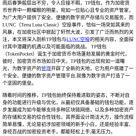
雨后春笋般层出不穷，令人应接不暇，TP钱包，作为加密货
币世界中一颗耀眼的明星，宛如一位贴心且专业的资产管家，
为广大用户提供了安全、便捷的数字资产存储与交易服务，而
LUNC（Terra Luna Classic）空投事件，恰似一场突如其来的
风暴，在加密社区中掀起了轩然大波，引发了广泛而热烈的关
注，本文将深入剖析TP钱包与
LUNC空投
的相关内容，全面探
讨其中潜藏的机遇以及可能面临的挑战。 TP钱包
（TokenPocket）诞生于加密货币市场蓬勃发展的黄金时代，
彼时，加密货币市场如日中天，TP钱包的出现宛如一道曙
光，为数字资产的
管理
开辟了全新的天地，它为用户搭建了一
个安全、便捷的数字资产管理平台,就像为数字资产打造了一
个坚固的堡垒。
随着时间的推移，TP钱包始终保持着进取的姿态，不断对自
身的功能进行升级与优化，从最初仅具备基础的钱包功能，逐
步发展成为如今能够支持多种区块链网络，以及多种加密资产
的存储和交易的综合性钱包，其界面设计简洁大方，操作流程
简单易懂，无论是初涉加密领域的新手小白，还是经验丰富、
身经百战的加密投资老手，都能轻松上手,毫无压力。