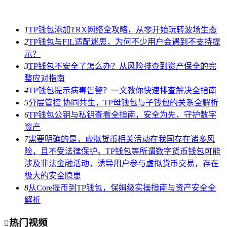
1
TP钱包添加TRX网络全攻略，从零开始玩转波场生态
2
TP钱包与FIL适配迷思，为何不少用户会遇到不支持提
示？
3
TP钱包不安全了怎么办？从风险排查到资产保全的完
整应对指南
4
TP钱包提示病毒告警？一文教你快速排查解决全指南
5
分层管控 协同共生，TP母钱包与子钱包的关系全解析
6
TP钱包公钥与私钥查看全指南，安全为先，守护数字
资产
7
需要明确的是，虚拟货币相关活动在我国存在诸多风
险，且不受法律保护。TP钱包等所谓数字货币钱包可能
涉及非法金融活动，诱导用户参与虚拟货币交易，存在
极大的安全隐患
8
从Core提币到TP钱包，保姆级实操指南与资产安全全
解析
热门视频
