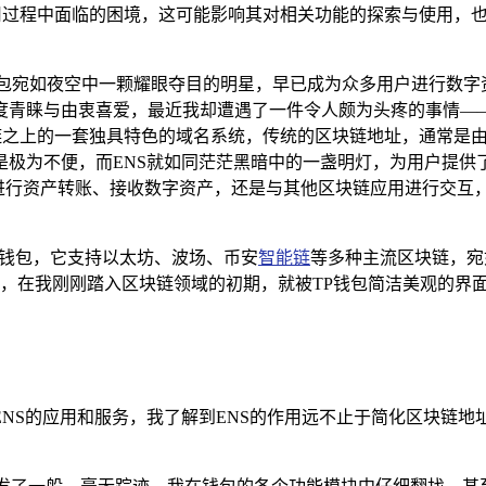
使用过程中面临的困境，这可能影响其对相关功能的探索与使用，
钱包宛如夜空中一颗耀眼夺目的明星，早已成为众多用户进行数字
度青睐与由衷喜爱，最近我却遭遇了一件令人颇为头疼的事情——
坊区块链之上的一套独具特色的域名系统，传统的区块链地址，通常是由一串冗长
是极为不便，而ENS就如同茫茫黑暗中的一盏明灯，为用户提供
，无论是进行资产转账、接收数字资产，还是与其他区块链应用进行交
链数字钱包，它支持以太坊、波场、币安
智能链
等多种主流区块链，宛
验，在我刚刚踏入区块链领域的初期，就被TP钱包简洁美观的界
NS的应用和服务，我了解到ENS的作用远不止于简化区块链地