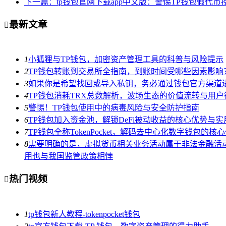
下一篇：tp钱包官网下载app中文版：警惕TP钱包假代
最新文章

1
小狐狸与TP钱包，加密资产管理工具的科普与风险提示
2
TP钱包转账到交易所全指南，到账时间受哪些因素影响
3
如果你是希望找回或导入私钥，务必通过钱包官方渠道
4
TP钱包消耗TRX总数解析，波场生态的价值流转与用户
5
警惕！TP钱包使用中的病毒风险与安全防护指南
6
TP钱包加入资金池，解锁DeFi被动收益的核心优势与实
7
TP钱包全称TokenPocket，解码去中心化数字钱包的
8
需要明确的是，虚拟货币相关业务活动属于非法金融活动，
用也与我国监管政策相悖
热门视频

1
tp钱包新人教程-tokenpocket钱包