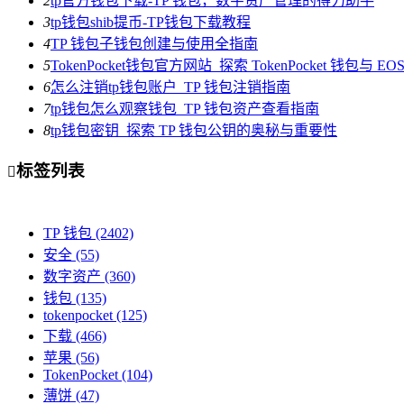
2
tp官方钱包下载-TP 钱包，数字资产管理的得力助手
3
tp钱包shib提币-TP钱包下载教程
4
TP 钱包子钱包创建与使用全指南
5
TokenPocket钱包官方网站_探索 TokenPocket 钱包与 
6
怎么注销tp钱包账户_TP 钱包注销指南
7
tp钱包怎么观察钱包_TP 钱包资产查看指南
8
tp钱包密钥_探索 TP 钱包公钥的奥秘与重要性
标签列表

TP 钱包
(2402)
安全
(55)
数字资产
(360)
钱包
(135)
tokenpocket
(125)
下载
(466)
苹果
(56)
TokenPocket
(104)
薄饼
(47)