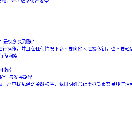
币授权，守护数字资产安全
？最快多久到账？
进行操作，并且在任何情况下都不要向他人泄露私钥，也不要轻
行为洞察
用指南
核心价值与发展路径
严重扰乱经济金融秩序，我国明确禁止虚拟货币交易炒作活动。To