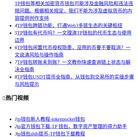
TP钱包等相关加密货币钱包可能涉及金融风险和违法违
规问题。根据相关规定，我们不能为涉及虚拟货币的内
容提供创作支持
4
TP钱包跨链功能，打通Web3多链生态的关键枢纽
5
TP钱包有代币吗？一文理清TP钱包的代币生态与使用
边界
6
TP钱包闲置代币授权隐患，没用的币要不要取消？一
文说清风险与操作指南
7
TP钱包转账未到账？一文教你快速查询链上状态与解
决全指南
8
TP钱包USDT提币全指南，从钱包到交易所的实操步骤
与风险提示
热门视频

1
tp钱包新人教程-tokenpocket钱包
2
tp官方钱包下载-TP 钱包，数字资产管理的得力助手
3
tp钱包shib提币-TP钱包下载教程