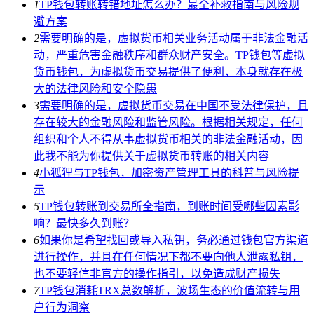
1
TP钱包转账转错地址怎么办？最全补救指南与风险规
避方案
2
需要明确的是，虚拟货币相关业务活动属于非法金融活
动，严重危害金融秩序和群众财产安全。TP钱包等虚拟
货币钱包，为虚拟货币交易提供了便利，本身就存在极
大的法律风险和安全隐患
3
需要明确的是，虚拟货币交易在中国不受法律保护，且
存在较大的金融风险和监管风险。根据相关规定，任何
组织和个人不得从事虚拟货币相关的非法金融活动，因
此我不能为你提供关于虚拟货币转账的相关内容
4
小狐狸与TP钱包，加密资产管理工具的科普与风险提
示
5
TP钱包转账到交易所全指南，到账时间受哪些因素影
响？最快多久到账？
6
如果你是希望找回或导入私钥，务必通过钱包官方渠道
进行操作，并且在任何情况下都不要向他人泄露私钥，
也不要轻信非官方的操作指引，以免造成财产损失
7
TP钱包消耗TRX总数解析，波场生态的价值流转与用
户行为洞察