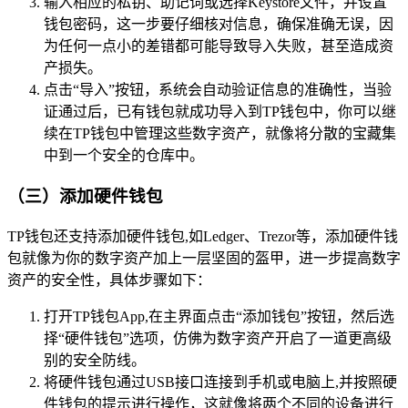
输入相应的私钥、助记词或选择Keystore文件，并设置
钱包密码，这一步要仔细核对信息，确保准确无误，因
为任何一点小的差错都可能导致导入失败，甚至造成资
产损失。
点击“导入”按钮，系统会自动验证信息的准确性，当验
证通过后，已有钱包就成功导入到TP钱包中，你可以继
续在TP钱包中管理这些数字资产，就像将分散的宝藏集
中到一个安全的仓库中。
（三）添加硬件钱包
TP钱包还支持添加硬件钱包,如Ledger、Trezor等，添加硬件钱
包就像为你的数字资产加上一层坚固的盔甲，进一步提高数字
资产的安全性，具体步骤如下：
打开TP钱包App,在主界面点击“添加钱包”按钮，然后选
择“硬件钱包”选项，仿佛为数字资产开启了一道更高级
别的安全防线。
将硬件钱包通过USB接口连接到手机或电脑上,并按照硬
件钱包的提示进行操作，这就像将两个不同的设备进行