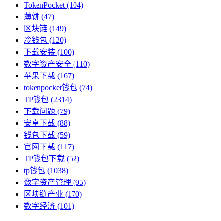
TokenPocket
(104)
薄饼
(47)
区块链
(149)
冷钱包
(120)
下载安装
(100)
数字资产安全
(110)
苹果下载
(167)
tokenpocket钱包
(74)
TP钱包
(2314)
下载问题
(79)
安卓下载
(88)
钱包下载
(59)
官网下载
(117)
TP钱包下载
(52)
tp钱包
(1038)
数字资产管理
(95)
区块链产业
(170)
数字经济
(101)