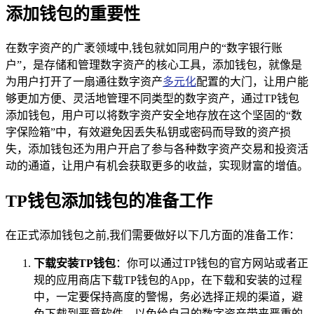
添加钱包的重要性
在数字资产的广袤领域中,钱包就如同用户的“数字银行账
户”，是存储和管理数字资产的核心工具，添加钱包，就像是
为用户打开了一扇通往数字资产
多元化
配置的大门，让用户能
够更加方便、灵活地管理不同类型的数字资产，通过TP钱包
添加钱包，用户可以将数字资产安全地存放在这个坚固的“数
字保险箱”中，有效避免因丢失私钥或密码而导致的资产损
失，添加钱包还为用户开启了参与各种数字资产交易和投资活
动的通道，让用户有机会获取更多的收益，实现财富的增值。
TP钱包添加钱包的准备工作
在正式添加钱包之前,我们需要做好以下几方面的准备工作：
下载安装TP钱包
：你可以通过TP钱包的官方网站或者正
规的应用商店下载TP钱包的App，在下载和安装的过程
中，一定要保持高度的警惕，务必选择正规的渠道，避
免下载到恶意软件，以免给自己的数字资产带来严重的