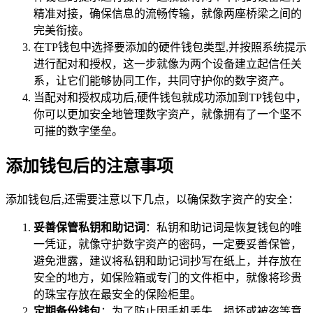
精准对接，确保信息的流畅传输，就像两座桥梁之间的
完美衔接。
在TP钱包中选择要添加的硬件钱包类型,并按照系统提示
进行配对和授权，这一步就像为两个设备建立起信任关
系，让它们能够协同工作，共同守护你的数字资产。
当配对和授权成功后,硬件钱包就成功添加到TP钱包中，
你可以更加安全地管理数字资产，就像拥有了一个坚不
可摧的数字堡垒。
添加钱包后的注意事项
添加钱包后,还需要注意以下几点，以确保数字资产的安全：
妥善保管私钥和助记词
：私钥和助记词是恢复钱包的唯
一凭证，就像守护数字资产的密码，一定要妥善保管，
避免泄露，建议将私钥和助记词抄写在纸上，并存放在
安全的地方，如保险箱或专门的文件柜中，就像将珍贵
的珠宝存放在最安全的保险柜里。
定期备份钱包
：为了防止因手机丢失、损坏或被盗等意