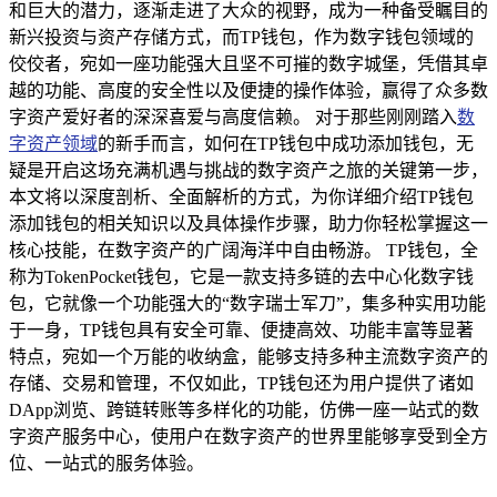
和巨大的潜力，逐渐走进了大众的视野，成为一种备受瞩目的
新兴投资与资产存储方式，而TP钱包，作为数字钱包领域的
佼佼者，宛如一座功能强大且坚不可摧的数字城堡，凭借其卓
越的功能、高度的安全性以及便捷的操作体验，赢得了众多数
字资产爱好者的深深喜爱与高度信赖。 对于那些刚刚踏入
数
字资产领域
的新手而言，如何在TP钱包中成功添加钱包，无
疑是开启这场充满机遇与挑战的数字资产之旅的关键第一步，
本文将以深度剖析、全面解析的方式，为你详细介绍TP钱包
添加钱包的相关知识以及具体操作步骤，助力你轻松掌握这一
核心技能，在数字资产的广阔海洋中自由畅游。 TP钱包，全
称为TokenPocket钱包，它是一款支持多链的去中心化数字钱
包，它就像一个功能强大的“数字瑞士军刀”，集多种实用功能
于一身，TP钱包具有安全可靠、便捷高效、功能丰富等显著
特点，宛如一个万能的收纳盒，能够支持多种主流数字资产的
存储、交易和管理，不仅如此，TP钱包还为用户提供了诸如
DApp浏览、跨链转账等多样化的功能，仿佛一座一站式的数
字资产服务中心，使用户在数字资产的世界里能够享受到全方
位、一站式的服务体验。