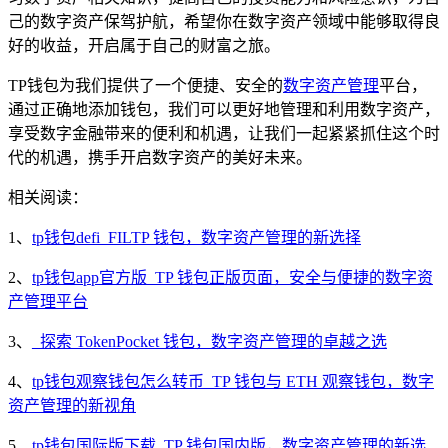
己的数字资产保驾护航，希望你在数字资产领域中能够取得良
好的收益，开启属于自己的财富之旅。
TP钱包为我们提供了一个便捷、安全的
数字资产管理
平台，
通过正确地添加钱包，我们可以更好地管理和利用数字资产，
享受数字金融带来的便利和机遇，让我们一起紧紧抓住这个时
代的机遇，携手开启数字资产的美好未来。
相关阅读：
1、
tp钱包defi_FILTP 钱包，数字资产管理的新选择
2、
tp钱包app官方版_TP 钱包正版页面，安全与便捷的数字资
产管理平台
3、
_探索 TokenPocket 钱包，数字资产管理的卓越之选
4、
tp钱包观察钱包怎么转币_TP 钱包与 ETH 观察钱包，数字
资产管理的新视角
5、
tp钱包国际版下载_TP 钱包国内版，数字资产管理的新选