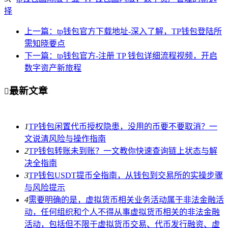
择
上一篇：tp钱包官方下载地址-深入了解，TP钱包登陆所
需知晓要点
下一篇：tp钱包官方-注册 TP 钱包详细流程视频，开启
数字资产新旅程
最新文章

1
TP钱包闲置代币授权隐患，没用的币要不要取消？一
文说清风险与操作指南
2
TP钱包转账未到账？一文教你快速查询链上状态与解
决全指南
3
TP钱包USDT提币全指南，从钱包到交易所的实操步骤
与风险提示
4
需要明确的是，虚拟货币相关业务活动属于非法金融活
动，任何组织和个人不得从事虚拟货币相关的非法金融
活动，包括但不限于虚拟货币交易、代币发行融资、虚