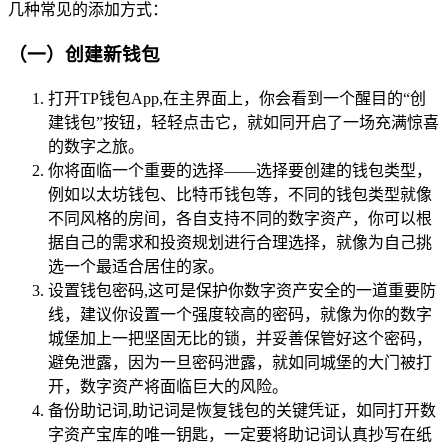
几种常见的添加方式：
（一）创建新钱包
打开TP钱包App,在主界面上，你会看到一个醒目的“创
建钱包”按钮，轻轻点击它，就如同开启了一场充满惊喜
的数字之旅。
你将面临一个重要的选择——选择要创建的钱包类型，
例如以太坊钱包、比特币钱包等，不同的钱包类型就像
不同风格的房间，各自支持不同的数字资产，你可以根
据自己的需求和投资规划进行合理选择，就像为自己挑
选一个最适合居住的家。
设置钱包密码,这可是保护你数字资产安全的一道重要防
线，建议你设置一个强度较高的密码，就像为你的数字
城堡加上一把坚固无比的锁，并妥善保管好这个密码，
避免泄露，因为一旦密码泄露，就如同城堡的大门被打
开，数字资产将面临巨大的风险。
备份助记词,助记词是恢复钱包的关键凭证，如同打开数
字资产宝库的唯一钥匙，一定要将助记词认真抄写在纸