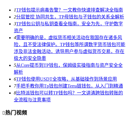
1
TP钱包提示病毒告警？一文教你快速排查解决全指南
2
分层管控 协同共生，TP母钱包与子钱包的关系全解析
3
TP钱包公钥与私钥查看全指南，安全为先，守护数字
资产
4
需要明确的是，虚拟货币相关活动在我国存在诸多风
险，且不受法律保护。TP钱包等所谓数字货币钱包可能
涉及非法金融活动，诱导用户参与虚拟货币交易，存在
极大的安全隐患
5
从Core提币到TP钱包，保姆级实操指南与资产安全全
解析
6
TP钱包使用USDT全攻略，从基础操作到场景应用
7
手把手教你用Tp钱包创建Terra链钱包，从入门到精通
8
比特派钱包可以转TP钱包吗？一文讲清跨钱包转账的
全流程与注意事项
热门视频
