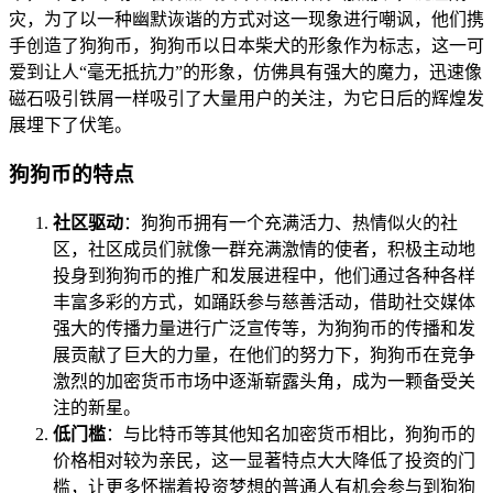
灾，为了以一种幽默诙谐的方式对这一现象进行嘲讽，他们携
手创造了狗狗币，狗狗币以日本柴犬的形象作为标志，这一可
爱到让人“毫无抵抗力”的形象，仿佛具有强大的魔力，迅速像
磁石吸引铁屑一样吸引了大量用户的关注，为它日后的辉煌发
展埋下了伏笔。
狗狗币的特点
社区驱动
：狗狗币拥有一个充满活力、热情似火的社
区，社区成员们就像一群充满激情的使者，积极主动地
投身到狗狗币的推广和发展进程中，他们通过各种各样
丰富多彩的方式，如踊跃参与慈善活动，借助社交媒体
强大的传播力量进行广泛宣传等，为狗狗币的传播和发
展贡献了巨大的力量，在他们的努力下，狗狗币在竞争
激烈的加密货币市场中逐渐崭露头角，成为一颗备受关
注的新星。
低门槛
：与比特币等其他知名加密货币相比，狗狗币的
价格相对较为亲民，这一显著特点大大降低了投资的门
槛，让更多怀揣着投资梦想的普通人有机会参与到狗狗