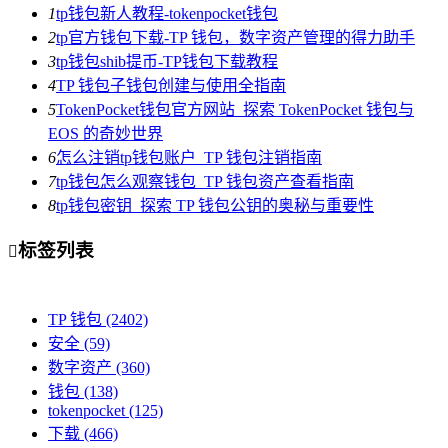
1
tp钱包新人教程-tokenpocket钱包
2
tp官方钱包下载-TP 钱包，数字资产管理的得力助手
3
tp钱包shib提币-TP钱包下载教程
4
TP 钱包子钱包创建与使用全指南
5
TokenPocket钱包官方网站_探索 TokenPocket 钱包与
EOS 的奇妙世界
6
怎么注销tp钱包账户_TP 钱包注销指南
7
tp钱包怎么观察钱包_TP 钱包资产查看指南
8
tp钱包密钥_探索 TP 钱包公钥的奥秘与重要性
标签列表

TP 钱包
(2402)
安全
(59)
数字资产
(360)
钱包
(138)
tokenpocket
(125)
下载
(466)