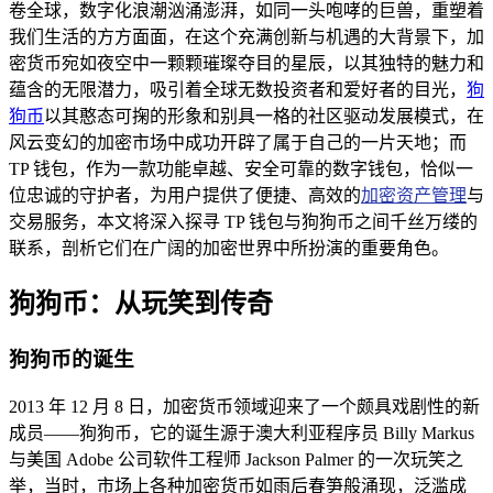
卷全球，数字化浪潮汹涌澎湃，如同一头咆哮的巨兽，重塑着
我们生活的方方面面，在这个充满创新与机遇的大背景下，加
密货币宛如夜空中一颗颗璀璨夺目的星辰，以其独特的魅力和
蕴含的无限潜力，吸引着全球无数投资者和爱好者的目光，
狗
狗币
以其憨态可掬的形象和别具一格的社区驱动发展模式，在
风云变幻的加密市场中成功开辟了属于自己的一片天地；而
TP 钱包，作为一款功能卓越、安全可靠的数字钱包，恰似一
位忠诚的守护者，为用户提供了便捷、高效的
加密资产管理
与
交易服务，本文将深入探寻 TP 钱包与狗狗币之间千丝万缕的
联系，剖析它们在广阔的加密世界中所扮演的重要角色。
狗狗币：从玩笑到传奇
狗狗币的诞生
2013 年 12 月 8 日，加密货币领域迎来了一个颇具戏剧性的新
成员——狗狗币，它的诞生源于澳大利亚程序员 Billy Markus
与美国 Adobe 公司软件工程师 Jackson Palmer 的一次玩笑之
举，当时，市场上各种加密货币如雨后春笋般涌现，泛滥成