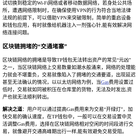
试切换到稳定的Wi-Fi网络或者移动数据网络，若身处公共场
所，遭遇网络限制时，在确保使用VPN的行为符合当地法律
法规的前提下，可以借助VPN来突破限制，简单的重启设备
和钱包应用，有时就像给机器注入一剂强心针,能有效解决网
络连接问题。
区块链拥堵的“交通堵塞”
区块链网络的拥堵是导致TP钱包无法转出资产的常见“元凶”
之一，当区块链网络上交易数量如潮水般涌来，网络的处理能
力就会不堪重负，交易就像陷入了拥堵的交通要道，出现延迟
甚至无法确认的情况，以以太坊网络为例，当
Gas
费用设置过
低时，交易就如同被积压在仓库里的货物，无法及时发出,资
产也就无法顺利转出。
解决之道
：用户可以通过提高Gas费用来为交易“开绿灯”，加
快交易的确认速度，在TP钱包中，一般可以在交易设置中灵
活调整Gas费用，选择在区块链网络相对空闲的时间段进行交
易，就像避开交通高峰期出行一样,能有效避免交易受阻。