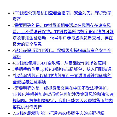
1
TP钱包公钥与私钥查看全指南，安全为先，守护数字
资产
2
需要明确的是，虚拟货币相关活动在我国存在诸多风
险，且不受法律保护。TP钱包等所谓数字货币钱包可能
涉及非法金融活动，诱导用户参与虚拟货币交易，存在
极大的安全隐患
3
从Core提币到TP钱包，保姆级实操指南与资产安全全
解析
4
TP钱包使用USDT全攻略，从基础操作到场景应用
5
手把手教你用Tp钱包创建Terra链钱包，从入门到精通
6
比特派钱包可以转TP钱包吗？一文讲清跨钱包转账的
全流程与注意事项
7
需要明确的是，虚拟货币交易在中国不受法律保护，
TP钱包等相关加密货币钱包可能涉及金融风险和违法违
规问题。根据相关规定，我们不能为涉及虚拟货币的内
容提供创作支持
8
TP钱包跨链功能，打通Web3多链生态的关键枢纽