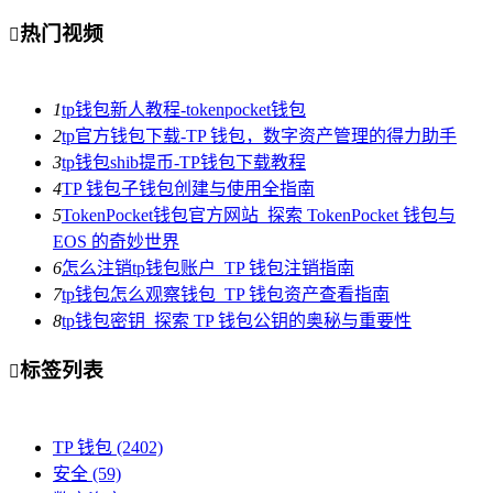
热门视频

1
tp钱包新人教程-tokenpocket钱包
2
tp官方钱包下载-TP 钱包，数字资产管理的得力助手
3
tp钱包shib提币-TP钱包下载教程
4
TP 钱包子钱包创建与使用全指南
5
TokenPocket钱包官方网站_探索 TokenPocket 钱包与
EOS 的奇妙世界
6
怎么注销tp钱包账户_TP 钱包注销指南
7
tp钱包怎么观察钱包_TP 钱包资产查看指南
8
tp钱包密钥_探索 TP 钱包公钥的奥秘与重要性
标签列表

TP 钱包
(2402)
安全
(59)