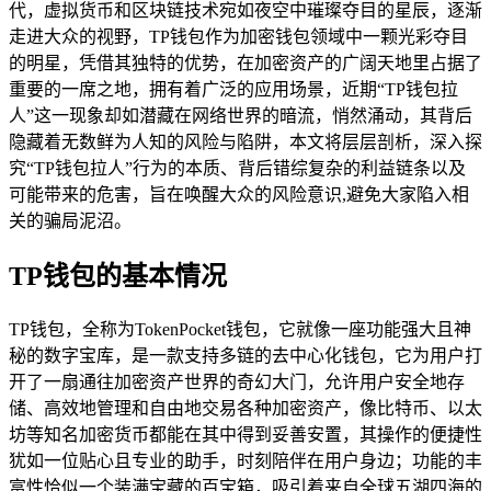
代，虚拟货币和区块链技术宛如夜空中璀璨夺目的星辰，逐渐
走进大众的视野，TP钱包作为加密钱包领域中一颗光彩夺目
的明星，凭借其独特的优势，在加密资产的广阔天地里占据了
重要的一席之地，拥有着广泛的应用场景，近期“TP钱包拉
人”这一现象却如潜藏在网络世界的暗流，悄然涌动，其背后
隐藏着无数鲜为人知的风险与陷阱，本文将层层剖析，深入探
究“TP钱包拉人”行为的本质、背后错综复杂的利益链条以及
可能带来的危害，旨在唤醒大众的风险意识,避免大家陷入相
关的骗局泥沼。
TP钱包的基本情况
TP钱包，全称为TokenPocket钱包，它就像一座功能强大且神
秘的数字宝库，是一款支持多链的去中心化钱包，它为用户打
开了一扇通往加密资产世界的奇幻大门，允许用户安全地存
储、高效地管理和自由地交易各种加密资产，像比特币、以太
坊等知名加密货币都能在其中得到妥善安置，其操作的便捷性
犹如一位贴心且专业的助手，时刻陪伴在用户身边；功能的丰
富性恰似一个装满宝藏的百宝箱，吸引着来自全球五湖四海的