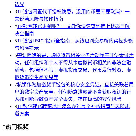
边界
3
TP钱包闲置代币授权隐患，没用的币要不要取消？一
文说清风险与操作指南
4
TP钱包转账未到账？一文教你快速查询链上状态与解
决全指南
5
TP钱包USDT提币全指南，从钱包到交易所的实操步骤
与风险提示
6
需要明确的是，虚拟货币相关业务活动属于非法金融活
动，任何组织和个人不得从事虚拟货币相关的非法金融
活动，包括但不限于虚拟货币交易、代币发行融资、虚
拟货币衍生品交易等
7
私钥作为加密货币钱包的核心安全凭证，直接关联着用
户的数字资产安全，任何随意泄露或不当获取私钥的行
为都可能导致资产完全丢失，存在极高的安全风险
8
TP钱包转账转错地址怎么办？最全补救指南与风险规
避方案
热门视频
