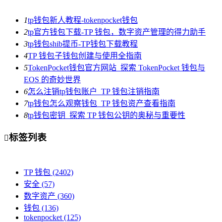
1
tp钱包新人教程-tokenpocket钱包
2
tp官方钱包下载-TP 钱包，数字资产管理的得力助手
3
tp钱包shib提币-TP钱包下载教程
4
TP 钱包子钱包创建与使用全指南
5
TokenPocket钱包官方网站_探索 TokenPocket 钱包与
EOS 的奇妙世界
6
怎么注销tp钱包账户_TP 钱包注销指南
7
tp钱包怎么观察钱包_TP 钱包资产查看指南
8
tp钱包密钥_探索 TP 钱包公钥的奥秘与重要性
标签列表

TP 钱包
(2402)
安全
(57)
数字资产
(360)
钱包
(136)
tokenpocket
(125)