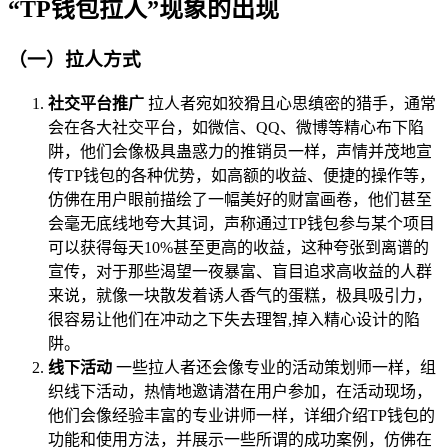
“TP钱包拉人”现象的出现
（一）拉人方式
社交平台推广
拉人者宛如狡猾且心思缜密的猎手，通常
会在各大社交平台，如微信、QQ、微博等精心布下陷
阱，他们会像极具蛊惑力的推销员一样，声情并茂地宣
传TP钱包的各种优势，如高额的收益、便捷的操作等，
仿佛在用户眼前描绘了一幅美好的财富画卷，他们甚至
会毫无底线地夸大其词，声称通过TP钱包参与某个项目
可以获得每天10%甚至更高的收益，这种夸张到离谱的
宣传，对于那些渴望一夜暴富、盲目追求高收益的人群
来说，就像一块散发着诱人香气的蛋糕，极具吸引力，
很容易让他们在冲动之下失去理智,掉入精心设计的陷
阱。
线下活动
一些拉人者还会像专业的活动策划师一样，组
织线下活动，热情地邀请潜在用户参加，在活动现场，
他们会像经验丰富的专业讲师一样，详细介绍TP钱包的
功能和使用方法，并展示一些所谓的成功案例，仿佛在