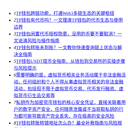
1
TP钱包跨链功能，打通Web3多链生态的关键枢纽
2
TP钱包有代币吗？一文理清TP钱包的代币生态与使用
边界
3
TP钱包闲置代币授权隐患，没用的币要不要取消？一
文说清风险与操作指南
4
TP钱包转账未到账？一文教你快速查询链上状态与解
决全指南
5
TP钱包USDT提币全指南，从钱包到交易所的实操步骤
与风险提示
6
需要明确的是，虚拟货币相关业务活动属于非法金融活
动，任何组织和个人不得从事虚拟货币相关的非法金融
活动，包括但不限于虚拟货币交易、代币发行融资、虚
拟货币衍生品交易等
7
私钥作为加密货币钱包的核心安全凭证，直接关联着用
户的数字资产安全，任何随意泄露或不当获取私钥的行
为都可能导致资产完全丢失，存在极高的安全风险
8
TP钱包转账转错地址怎么办？最全补救指南与风险规