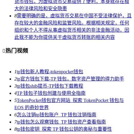
货币钱包，为虚拟货币交易提供了便利，本身就存在极
大的法律风险和安全隐患
8
需要明确的是，虚拟货币交易在中国不受法律保护，且
存在较大的金融风险和监管风险。根据相关规定，任何
组织和个人不得从事虚拟货币相关的非法金融活动，因
此我不能为你提供关于虚拟货币转账的相关内容
热门视频

1
tp钱包新人教程-tokenpocket钱包
2
tp官方钱包下载-TP 钱包，数字资产管理的得力助手
3
tp钱包shib提币-TP钱包下载教程
4
TP 钱包子钱包创建与使用全指南
5
TokenPocket钱包官方网站_探索 TokenPocket 钱包与
EOS 的奇妙世界
6
怎么注销tp钱包账户_TP 钱包注销指南
7
tp钱包怎么观察钱包_TP 钱包资产查看指南
8
tp钱包密钥_探索 TP 钱包公钥的奥秘与重要性