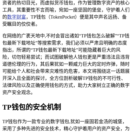
资者的热切目光，而虚拟货币钱包，作为管理数字资产的核心
工具，其重要性不言而喻，宛如一座坚固的堡垒，守护着人们
的
数字财富
，TP钱包（TokenPocket）便是其中声名远扬、备
受瞩目的佼佼者。
在网络的广袤天地中,不时会冒出诸如“TP钱包怎么破解”“TP钱
包最新下载地址”等搜索需求，我们必须以严肃且明确的态度
指出，所谓的“TP钱包最新下载地址”可能隐藏着巨大的风
险，切勿轻易尝试；而试图破解他人钱包更是严重违法且违背
道德伦理的行为，其后果犹如一颗威力巨大的定时炸弹，随时
可能给个人和社会带来灾难性的危害，本文将围绕这一话题展
开深入且全面的探讨，全方位剖析破解TP钱包的不可行性、
法律风险以及正确使用钱包的方式，助力大家树立正确的数字
资产安全观念。
TP钱包的安全机制
TP钱包作为一款专业的数字钱包,犹如一座固若金汤的城堡，
采用了多种先进的安全技术，精心守护着用户的资产安全，为