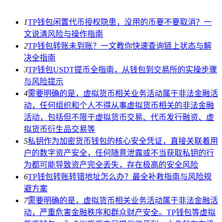
1
TP钱包闲置代币授权隐患，没用的币要不要取消？一
文说清风险与操作指南
2
TP钱包转账未到账？一文教你快速查询链上状态与解
决全指南
3
TP钱包USDT提币全指南，从钱包到交易所的实操步骤
与风险提示
4
需要明确的是，虚拟货币相关业务活动属于非法金融活
动，任何组织和个人不得从事虚拟货币相关的非法金融
活动，包括但不限于虚拟货币交易、代币发行融资、虚
拟货币衍生品交易等
5
私钥作为加密货币钱包的核心安全凭证，直接关联着用
户的数字资产安全，任何随意泄露或不当获取私钥的行
为都可能导致资产完全丢失，存在极高的安全风险
6
TP钱包转账转错地址怎么办？最全补救指南与风险规
避方案
7
需要明确的是，虚拟货币相关业务活动属于非法金融活
动，严重危害金融秩序和群众财产安全。TP钱包等虚拟