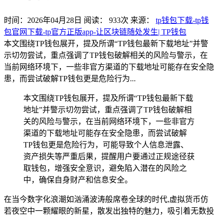
时间：2026年04月28日
阅读：
933
次
来源：
tp钱包下载-tp钱
包官网下载-tp官方正版app-让区块链随处发生| TP钱包
本文围绕TP钱包展开，提及所谓“TP钱包最新下载地址”并警
示切勿尝试，重点强调了TP钱包破解相关的风险与警示，在
当前网络环境下，一些非官方渠道的下载地址可能存在安全隐
患，而尝试破解TP钱包更是危险行为...
本文围绕TP钱包展开，提及所谓“TP钱包最新下载
地址”并警示切勿尝试，重点强调了TP钱包破解相
关的风险与警示，在当前网络环境下，一些非官方
渠道的下载地址可能存在安全隐患，而尝试破解
TP钱包更是危险行为，可能导致个人信息泄露、
资产损失等严重后果，提醒用户要通过正规途径获
取钱包，增强安全意识，避免陷入潜在的风险之
中，确保自身财产和信息安全。
在当今数字化浪潮如汹涌波涛般席卷全球的时代,虚拟货币仿
若夜空中一颗耀眼的新星，散发出独特的魅力，吸引着无数投