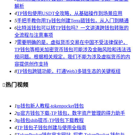
解析
4
TP钱包使用USDT全攻略，从基础操作到场景应用
5
手把手教你用Tp钱包创建Terra链钱包，从入门到精通
6
比特派钱包可以转TP钱包吗？一文讲清跨钱包转账的
全流程与注意事项
7
需要明确的是，虚拟货币交易在中国不受法律保护，
TP钱包等相关加密货币钱包可能涉及金融风险和违法违
规问题。根据相关规定，我们不能为涉及虚拟货币的内
容提供创作支持
8
TP钱包跨链功能，打通Web3多链生态的关键枢纽
热门视频

1
tp钱包新人教程-tokenpocket钱包
2
tp官方钱包下载-TP 钱包，数字资产管理的得力助手
3
tp钱包shib提币-TP钱包下载教程
4
TP 钱包子钱包创建与使用全指南
5
TokenPocket钱包官方网站_探索 TokenPocket 钱包与