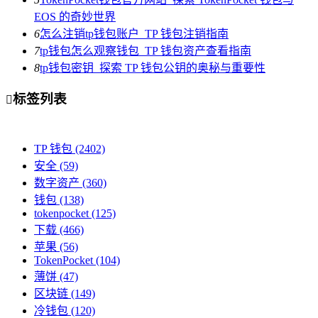
EOS 的奇妙世界
6
怎么注销tp钱包账户_TP 钱包注销指南
7
tp钱包怎么观察钱包_TP 钱包资产查看指南
8
tp钱包密钥_探索 TP 钱包公钥的奥秘与重要性
标签列表

TP 钱包
(2402)
安全
(59)
数字资产
(360)
钱包
(138)
tokenpocket
(125)
下载
(466)
苹果
(56)
TokenPocket
(104)
薄饼
(47)
区块链
(149)
冷钱包
(120)