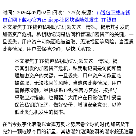
时间：2026年05月02日
阅读：
725
次
来源：
tp钱包下载-tp钱
包官网下载-tp官方正版app-让区块链随处发生| TP钱包
本文聚焦于TP钱包私钥助记词丢失这一情况，揭示其引发的
加密资产危机，私钥助记词是访问和管理加密资产的关键，一
旦丢失，用户资产可能面临被盗取、无法找回等风险，当遭遇
此类情况，用户需保持冷静，尽快联系TP...
本文聚焦于TP钱包私钥助记词丢失这一情况，揭
示其引发的加密资产危机，私钥助记词是访问和管
理加密资产的关键，一旦丢失，用户资产可能面临
被盗取、无法找回等风险，当遭遇此类情况，用户
需保持冷静，尽快联系TP钱包官方客服，按指导
采取应对措施，也提醒广大用户在日常使用中妥善
保管私钥助记词，做好备份，增强安全意识，以降
低此类危机发生的概率。
在当今数字化浪潮以雷霆万钧之势席卷全球的时代,加密货币
宛如一颗璀璨夺目的新星，其热潮如汹涌澎湃的潮水般迅速蔓