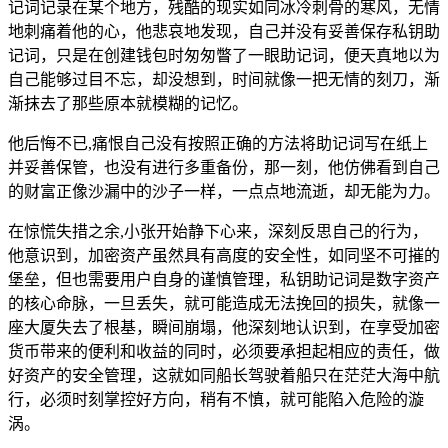
记词记录在某个地方，残酷的现实如同冰冷刺骨的寒风，无情
地刺痛着他的心，他悲哀地发现，自己并没有妥善保存私钥助
记词，只是在创建钱包时匆匆瞥了一眼助记词，便天真地以为
自己能够过目不忘，却没想到，时间就像一把无情的刻刀，渐
渐抹去了那些原本就模糊的记忆。
他后悔不已,痛恨自己没有按照正确的方法将助记词写在纸上
并妥善保管，也没有进行多重备份，那一刻，他仿佛看到自己
的财富正像沙漏中的沙子一样，一点点地流逝，却无能为力。
在惊慌失措之余,小张开始静下心来，深刻反思自己的行为，
他意识到，加密资产虽然具有高度的安全性，如同坚不可摧的
堡垒，但也需要用户自身的谨慎管理，私钥助记词是数字资产
的核心命脉，一旦丢失，就可能造成无法挽回的损失，就像一
座大厦失去了根基，瞬间崩塌，他深刻地认识到，在享受加密
货币带来的便利和收益的同时，必须要承担起相应的责任，做
好资产的安全管理，这就如同船长驾驶着船只在茫茫大海中航
行，必须时刻掌控好方向，稍有不慎，就可能陷入危险的漩
涡。