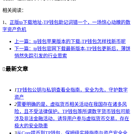
相关阅读：
1、
正版tp下载地址-TP钱包助记词错一个，一场惊心动魄的数
字资产危机
上一篇：tp钱包苹果版本的下载-TP钱包怎样找新币呢
下一篇：tp钱包官网下载最新版本-TP钱包更新后，薄饼
悄然失踪引发的行业思索
最新文章

1
TP钱包公钥与私钥查看全指南，安全为先，守护数字
资产
2
需要明确的是，虚拟货币相关活动在我国存在诸多风
险，且不受法律保护。TP钱包等所谓数字货币钱包可能
涉及非法金融活动，诱导用户参与虚拟货币交易，存在
极大的安全隐患
3
从Core提币到TP钱包，保姆级实操指南与资产安全全