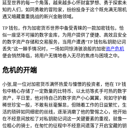
延至世界的每一个角落，越来越多心怀财富梦想、勇于探索未
知的人们，如同勇敢的冒险家，纷纷投身于这个既充满无限机
遇又暗藏重重挑战的新兴金融领域。
TP 钱包，作为加密货币世界中备受青睐的一款加密钱包，恰
似一座坚不可摧的数字金库，为用户提供了便捷、高效且安全
的数字资产存储和交易服务，当用户遭遇“TP 钱包私钥助记词
丢失”这一棘手情况时，一场如同惊涛骇浪般的加密
资产危机
便会悄然降临，将用户无情地卷入无尽的焦虑与困境之中。
危机的开端
小张,是一位对加密货币满怀热爱与憧憬的投资者，他在 TP 钱
包中精心存储了一定数量的比特币、以太坊等炙手可热的数字
资产，平日里，他对待自己的数字资产小心翼翼，宛如守护着
稀世珍宝一般，不敢有丝毫懈怠，但随着工作的日益繁忙，生
活的琐碎如同细密的丝线，逐渐消磨了他的警惕之心，他开始
在不经意间放松了对私钥助记词这一关键要素的重视，就像一
位粗心的骑士，在匆忙的征程中不经意间遗落了开启宝藏的钥