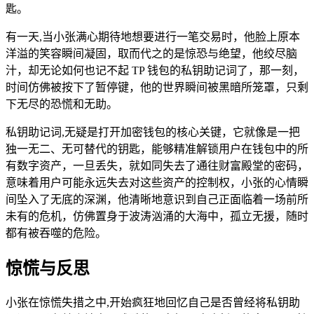
匙。
有一天,当小张满心期待地想要进行一笔交易时，他脸上原本
洋溢的笑容瞬间凝固，取而代之的是惊恐与绝望，他绞尽脑
汁，却无论如何也记不起 TP 钱包的私钥助记词了，那一刻，
时间仿佛被按下了暂停键，他的世界瞬间被黑暗所笼罩，只剩
下无尽的恐慌和无助。
私钥助记词,无疑是打开加密钱包的核心关键，它就像是一把
独一无二、无可替代的钥匙，能够精准解锁用户在钱包中的所
有数字资产，一旦丢失，就如同失去了通往财富殿堂的密码，
意味着用户可能永远失去对这些资产的控制权，小张的心情瞬
间坠入了无底的深渊，他清晰地意识到自己正面临着一场前所
未有的危机，仿佛置身于波涛汹涌的大海中，孤立无援，随时
都有被吞噬的危险。
惊慌与反思
小张在惊慌失措之中,开始疯狂地回忆自己是否曾经将私钥助