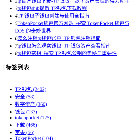
2
tp官方钱包下载-TP 钱包，数字资产管理的得力助手
3
tp钱包shib提币-TP钱包下载教程
4
TP 钱包子钱包创建与使用全指南
5
TokenPocket钱包官方网站_探索 TokenPocket 钱包与
EOS 的奇妙世界
6
怎么注销tp钱包账户_TP 钱包注销指南
7
tp钱包怎么观察钱包_TP 钱包资产查看指南
8
tp钱包密钥_探索 TP 钱包公钥的奥秘与重要性
标签列表

TP 钱包
(2402)
安全
(58)
数字资产
(360)
钱包
(137)
tokenpocket
(125)
下载
(466)
苹果
(56)
TokenPocket
(104)