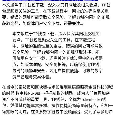
本文聚焦于TP钱包下载，深入探究其网址及相关要点，TP钱
包是颇受关注的工具，在下载过程中，网址的准确性至关重
要，错误的网址可能导致安全风险，了解TP钱包网址的正规
获取途径，能保障用户安全下载，还需关注...
本文聚焦于TP钱包下载，深入探究其网址及相关
要点，TP钱包是颇受关注的工具，在下载过程
中，网址的准确性至关重要，错误的网址可能导致
安全风险，了解TP钱包网址的正规获取途径，能
保障用户安全下载，还需关注下载过程中的各项要
点，如版本适配、安全防护等，以确保使用TP钱
包时的顺畅与安全，为用户提供便捷、可靠的数字
资产管理与交易体验。
在当今加密货币和区块链技术如璀璨星辰般照亮金融科技领域
的时代,数字钱包宛如一把把精致的钥匙，成为人们管理加密
资产不可或缺的重要工具，TP钱包，全称为TokenPocket钱
包，凭借其功能丰富多样、操作便捷流畅等显著特点，宛如一
颗耀眼的明珠，在众多数字钱包中脱颖而出，受到了众多用户