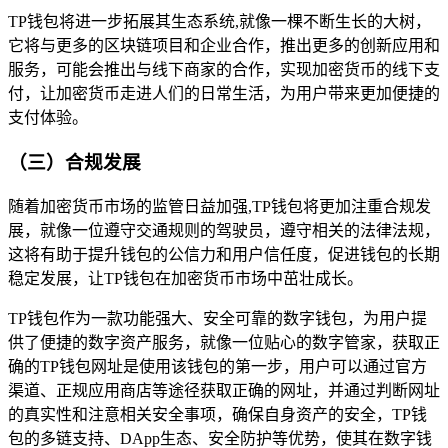
TP钱包将进一步拓展其生态系统,就像一棵不断生长的大树，
它将与更多的区块链项目和企业合作，推出更多的创新应用和
服务，可能会推出与线下商家的合作，实现加密货币的线下支
付，让加密货币走进人们的日常生活，为用户带来更加便捷的
支付体验。
（三）合规发展
随着加密货币市场的监管日益加强,TP钱包将更加注重合规发
展，就像一位遵守交通规则的驾驶员，遵守相关的法律法规，
这将有助于提升钱包的公信力和用户信任度，促进钱包的长期
稳定发展，让TP钱包在加密货币市场中茁壮成长。
TP钱包作为一款功能强大、安全可靠的数字钱包，为用户提
供了便捷的数字资产服务，就像一位贴心的数字管家，获取正
确的TP钱包网址是使用该钱包的第一步，用户可以通过官方
渠道、正规应用商店等途径获取正确的网址，并通过判断网址
的真实性和注意相关安全事项，确保自身资产的安全，TP钱
包的多链支持、DApp生态、安全防护等优势，使其在数字钱