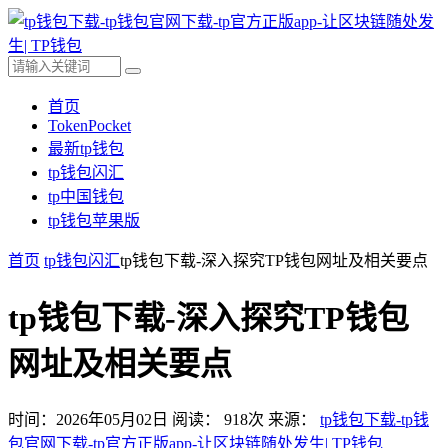
首页
TokenPocket
最新tp钱包
tp钱包闪汇
tp中国钱包
tp钱包苹果版
首页
tp钱包闪汇
tp钱包下载-深入探究TP钱包网址及相关要点
tp钱包下载-深入探究TP钱包
网址及相关要点
时间：2026年05月02日
阅读：
918
次
来源：
tp钱包下载-tp钱
包官网下载-tp官方正版app-让区块链随处发生| TP钱包