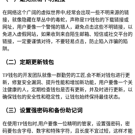
在网络这个广阔的虚拟世界中,经常会出现一些不明来源的链
接，就像隐藏在草丛中的毒蛇，声称是TP钱包的下载链接或
网址，用户要像一个警惕的猎人，避免点击这些不明链接，以
免进入虚假网站，如果收到来自陌生邮箱、短信或社交平台的
链接，一定要谨慎对待，不要轻易点击，防止陷入诈骗的陷
阱。
（二）定期更新钱包
TP钱包的开发团队就像一群勤劳的工匠,会不断对钱包进行更
新，修复安全漏洞、提升性能和增加新功能，用户要像一个关
注健康的人，定期检查钱包是否有更新，并及时进行更新，以
确保钱包的安全性和稳定性，让钱包始终保持最佳状态。
（三）设置强密码和备份助记词
在使用TP钱包时,用户要像一位精明的管家，设置强密码，密
码要包含字母、数字和特殊字符，且长度不宜过短，这样才能