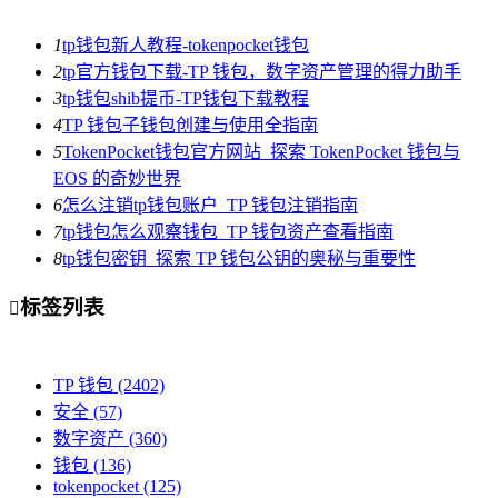
1
tp钱包新人教程-tokenpocket钱包
2
tp官方钱包下载-TP 钱包，数字资产管理的得力助手
3
tp钱包shib提币-TP钱包下载教程
4
TP 钱包子钱包创建与使用全指南
5
TokenPocket钱包官方网站_探索 TokenPocket 钱包与
EOS 的奇妙世界
6
怎么注销tp钱包账户_TP 钱包注销指南
7
tp钱包怎么观察钱包_TP 钱包资产查看指南
8
tp钱包密钥_探索 TP 钱包公钥的奥秘与重要性
标签列表

TP 钱包
(2402)
安全
(57)
数字资产
(360)
钱包
(136)
tokenpocket
(125)