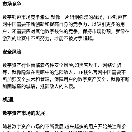
市场竞争
数字钱包市场竞争激烈,就像一片硝烟弥漫的战场，TP钱包官
网中国需要不断创新和提高自身的竞争力，以吸引更多的用
户，还需要应对其他数字钱包的竞争，保持市场份额，就像在
激烈的比赛中不断努力，才能不被对手超越。
安全风险
数字资产行业面临着各种安全风险,如黑客攻击、网络诈骗
等，就像隐藏在黑暗中的危险敌人，TP钱包官网中国需要不
断加强安全技术和管理，保障用户的数字资产安全，就像不断
加固城堡的城墙，抵御敌人的入侵。
机遇
数字资产市场的发展
随着数字资产市场的不断发展,越来越多的用户开始关注和参