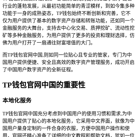
行业的蓬勃发展，从最初功能简单的青涩模样，到如今集多种
功能于一身的成熟姿态，TP钱包始终不断创新和完善，它不
仅为用户提供了基本的数字资产存储和转账功能，还如同一个
金融服务的大舞台，支持去中心化交易、质押挖矿、流动性挖
矿等多种金融服务，为用户提供了更多的投资和理财选择，仿
佛为用户打开了一扇通往财富增值的大门。
而TP钱包官网中国,则如同一位贴心且专业的管家，专门为中
国用户提供便捷、安全且高效的数字资产管理服务，成功开启
了中国用户数字资产的全新征程。
TP钱包官网中国的重要性
本地化服务
TP钱包官网中国充分考虑到中国用户的使用习惯和需求,为中
国用户提供了贴心的本地化服务，它采用中文界面，就像为中
国用户量身定制的一件合身的衣服，方便中国用户操作和使
用，官网还精心准备了详细的中文教程和帮助文档，犹如一位