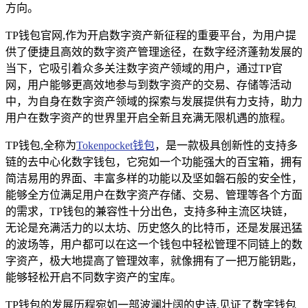
方向。
TP钱包官网,作为开启数字资产新征程的重要平台，为用户提
供了便捷且高效的数字资产管理途径，在数字经济蓬勃发展的
当下，它吸引着众多关注数字资产领域的用户，通过TP官
网，用户能够更高效地参与到数字资产的交易、存储等活动
中，为自身在数字资产领域的探索与发展提供有力支持，助力
用户在数字资产的世界里开启全新且充满无限机遇的旅程。
TP钱包,全称为
Tokenpocket钱包
，是一款极具创新性的支持多
链的去中心化数字钱包，它宛如一个功能强大的百宝箱，拥有
简洁易用的界面、丰富多样的功能以及坚如磐石般的安全性，
能够全方位满足用户在数字资产存储、交易、管理等各个方面
的需求，TP钱包的兼容性十分出色，支持多种主流区块链，
无论是充满活力的以太坊、历史悠久的比特币，还是发展迅猛
的波场等，用户都可以在这一个钱包中轻松管理不同链上的数
字资产，极大地提高了管理效率，就像拥有了一把万能钥匙，
能够轻松开启不同数字资产的宝库。
TP钱包的发展历程宛如一部波澜壮阔的史诗,见证了数字钱包