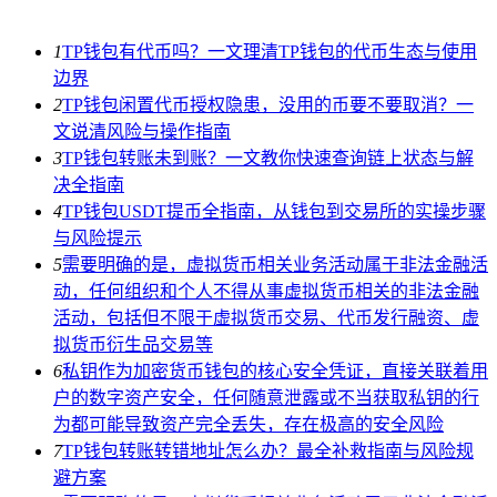
1
TP钱包有代币吗？一文理清TP钱包的代币生态与使用
边界
2
TP钱包闲置代币授权隐患，没用的币要不要取消？一
文说清风险与操作指南
3
TP钱包转账未到账？一文教你快速查询链上状态与解
决全指南
4
TP钱包USDT提币全指南，从钱包到交易所的实操步骤
与风险提示
5
需要明确的是，虚拟货币相关业务活动属于非法金融活
动，任何组织和个人不得从事虚拟货币相关的非法金融
活动，包括但不限于虚拟货币交易、代币发行融资、虚
拟货币衍生品交易等
6
私钥作为加密货币钱包的核心安全凭证，直接关联着用
户的数字资产安全，任何随意泄露或不当获取私钥的行
为都可能导致资产完全丢失，存在极高的安全风险
7
TP钱包转账转错地址怎么办？最全补救指南与风险规
避方案