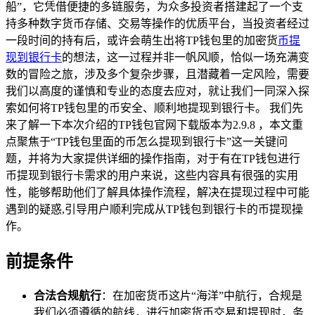
船”，它凭借便捷的多链服务，为众多投资者搭建起了一个支
持多种数字货币存储、交易等操作的优质平台，当投资者经过
一段时间的持有后，或许会萌生出将TP钱包里的加密货
币提
现到银行卡
的想法，这一过程并非一帆风顺，恰似一场充满变
数的冒险之旅，涉及多个复杂步骤，且潜藏着一定风险，需要
我们以高度的谨慎和专业的态度去应对，就让我们一同深入探
索如何将TP钱包里的币安全、顺利地提现到银行卡。 我们先
来了解一下本次介绍的TP钱包官网下载版本为2.9.8 ，本文重
点聚焦于“TP钱包里面的币怎么提现到银行卡”这一关键问
题，并将为大家提供详细的操作指南，对于有在TP钱包进行
币提现到银行卡需求的用户来说，这些内容具有很强的实用
性，能够帮助他们了解具体操作流程，解决在提现过程中可能
遇到的疑惑,引导用户顺利完成从TP钱包到银行卡的币提现操
作。
前提条件
合法合规航行
：在加密货币这片“海洋”中航行，合规是
我们必须遵循的航线，进行加密货币交易和提现时，务