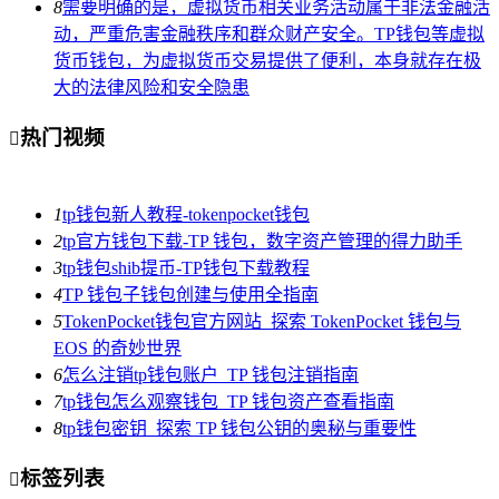
8
需要明确的是，虚拟货币相关业务活动属于非法金融活
动，严重危害金融秩序和群众财产安全。TP钱包等虚拟
货币钱包，为虚拟货币交易提供了便利，本身就存在极
大的法律风险和安全隐患
热门视频

1
tp钱包新人教程-tokenpocket钱包
2
tp官方钱包下载-TP 钱包，数字资产管理的得力助手
3
tp钱包shib提币-TP钱包下载教程
4
TP 钱包子钱包创建与使用全指南
5
TokenPocket钱包官方网站_探索 TokenPocket 钱包与
EOS 的奇妙世界
6
怎么注销tp钱包账户_TP 钱包注销指南
7
tp钱包怎么观察钱包_TP 钱包资产查看指南
8
tp钱包密钥_探索 TP 钱包公钥的奥秘与重要性
标签列表
