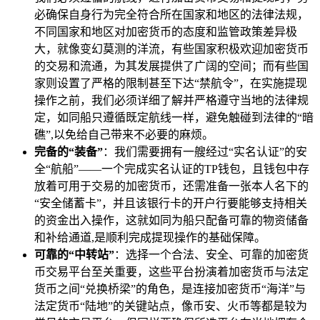
必确保自身行为完全符合所在国家和地区的法律法规，
不同国家和地区对加密货币的态度和监管政策差异极
大，就像变幻莫测的洋流，有些国家积极欢迎加密货币
的交易和流通，为其发展提供了广阔的空间；而有些国
家则设置了严格的限制甚至下达“禁航令”，在实施提现
操作之前，我们必须详细了解并严格遵守当地的法律规
定，如同船只遵循既定航线一样，避免触碰到法律的“暗
礁”,以免给自己带来不必要的麻烦。
完备的“装备”
：我们需要拥有一艘经过“实名认证”的安
全“航船”——一个完成实名认证的TP钱包，且钱包中存
放着可用于交易的加密货币，还需准备一张本人名下的
“安全储蓄卡”，并且该银行卡的开户行要能够支持相关
的资金出入操作，这就如同为船只配备可靠的物资储备
和补给通道,是顺利完成提现操作的基础保障。
可靠的“中转站”
：选择一个合法、安全、可靠的加密货
币交易平台至关重要，这些平台扮演着加密货币与法定
货币之间“兑换桥梁”的角色，是连接加密货币“海洋”与
法定货币“陆地”的关键站点，像币安、火币等都是较为