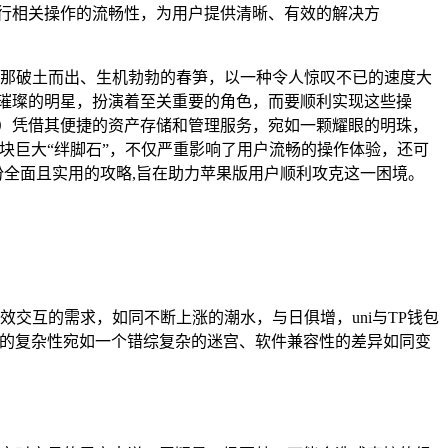
包进行相关操作的流畅性，为用户提供清晰、有效的解决方
，那破土而出、生机勃勃的春笋，以一种令人惊叹不已的速度大
颗璀璨的明星，扮演着至关重要的角色，而要顺利实现这些操
ket）凭借其便捷的资产存储和管理服务，宛如一颗耀眼的明珠，
一块巨大“绊脚石”，不仅严重影响了用户流畅的操作体验，还可
一份全面且实用的攻略,旨在助力苹果版用户顺利攻克这一困境。
交互的需求，如同不断上涨的潮水，与日俱增，uni与TP钱包
境的复杂性宛如一个错综复杂的迷宫、软件兼容性的差异如同变