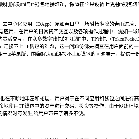
利解决uni与tp钱包连接难题，保障在苹果设备上使用tp钱
去中心化应用（DApp）宛如春日里一场酣畅淋漓的春雨过后
台与应用，在用户的日常资产交互以及各项操作过程中，犹如一
交互，在众多数字钱包的“江湖”中，TP钱包（TokenPoc
ni连接不上TP钱包的难题，这一问题仿佛是横亘在用户面前的
tp苹果版，围绕解决uni连接不上tp钱包的问题展开，提供
能也在不断地丰富和拓展，用户对于在不同应用和钱包之间进行高效
有余地使用TP钱包中的资产进行交易、投资等操作，由于网络环
的情况时有发生,给用户带来了诸多不便。