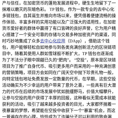
产与信任，在加密货币的蓬勃发展进程中，硬生生地留下了一
抹难以磨灭的灰暗色彩。 TP 钱包，作为一款专业的去中心化
多链钱包，自其诞生并推向市场以来，便凭借着便捷流畅的操
作体验、丰富多样的实用功能以及广泛强大的适用性，在加密
货币爱好者的群体中赢得了有口皆碑的良好声誉，它为用户精
心搭建了一个安全可靠的存储与交易多种加密资产的渠道，同
时巧妙地集成了众多
去中心化应用
（DApp），借助这个钱
包，用户能够轻松自如地参与到各类充满创新活力的区块链项
目中，随着其使用人群如雪球般不断扩大，TP 钱包也逐渐成
为了不法分子眼中觊觎已久的“肥肉”。 “空投”，原本是区块链
项目为了推广自身代币、吸引更多用户而采用的一种充满创意
的营销策略，项目方会如同在广阔天空中抛下珍贵礼物一般，
向特定钱包地址免费发放一定数量的代币，在早期，这些空投
活动确实为不少幸运的用户带来了意外之喜，一些具有巨大潜
力的代币在后续的市场发展中犹如脱缰野马，价值大幅攀升，
让参与空投的用户获得了丰厚的回报，这种看似无需成本就能
获利的活动，吸引了越来越多投资者的目光，大家都怀揣着一
夜暴富的梦想，希望能在空投中收获下一个“暴富”机会，而这
一普遍存在的心理，恰恰成为了诈骗分子可以利用的致命漏