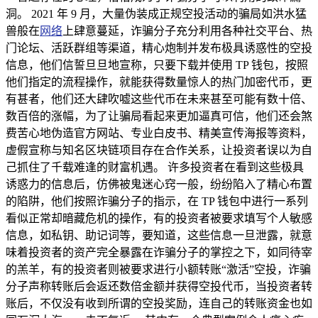
洞。 2021 年 9 月，大量伪装成正规空投活动的骗局如洪水猛
兽般在
网络
上肆意蔓延，诈骗分子充分利用各种社交平台、热
门论坛、活跃群组等渠道，精心炮制并发布极具诱惑性的空投
信息，他们信誓旦旦地宣称，只要下载并使用 TP 钱包，按照
他们指定的流程操作，就能获得数量惊人的热门加密代币，更
有甚者，他们还大肆吹嘘这些代币在未来甚至可能有数十倍、
数百倍的涨幅，为了让骗局看起来更加逼真可信，他们还会煞
费苦心地伪造官方网站、专业白皮书、精美宣传海报等资料，
虚假宣称与知名区块链项目存在合作关系，让投资者误以为自
己抓住了千载难逢的财富机遇。 许多投资者在看到这些极具
诱惑力的信息后，仿佛被鬼迷心窍一般，纷纷陷入了精心布置
的陷阱，他们按照诈骗分子的指示，在 TP 钱包中进行一系列
看似正常却暗藏危机的操作，有的投资者被要求填写个人敏感
信息，如私钥、助记词等，要知道，这些信息一旦泄露，就意
味着投资者的资产完全暴露在诈骗分子的掌控之下，如同待宰
的羔羊，有的投资者则被要求进行小额转账“激活”空投，诈骗
分子声称转账后会返还数倍金额并获得空投代币，当投资者转
账后，不仅没有收到所谓的空投奖励，连自己的转账资金也如