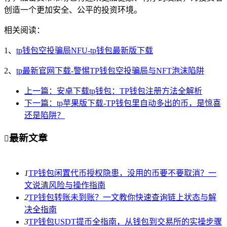
创造一个更加安全、公平的投资环境。
相关阅读：
1、
tp钱包空投骗局NFU-tp钱包最新版下载
2、
tp最新官网下载-警惕TP钱包空投骗局与NFT泡沫陷阱
上一篇：安卓下载tp钱包：TP钱包注册方法全解析
下一篇：tp苹果版下载-TP钱包里自动多出的币，是惊喜
还是陷阱？
最新文章

1
TP钱包闲置代币授权隐患，没用的币要不要取消？一
文说清风险与操作指南
2
TP钱包转账未到账？一文教你快速查询链上状态与解
决全指南
3
TP钱包USDT提币全指南，从钱包到交易所的实操步骤