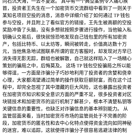
同石沉大海，一去不复返。 其中有一个典型案例令人痛心疾
首，投资者王先生在一个加密货币交流群组中看到了一则关于
某知名项目空投的消息，消息中详细介绍了如何通过 TP 钱包
参与空投，并且附上了看似官方的链接，王先生被高额的空投
奖励冲昏了头脑，没有多想就按照步骤进行操作，当他输入私
钥确认交易后，很快就惊恐地发现自己钱包里的所有加密资
产，包括比特币、以太坊等，瞬间被转走，价值高达数十万
元，当他焦急地试图联系所谓的官方客服时，却发现对方早已
消失得无影无踪，群组也被解散，自己就这样陷入了一场精心
策划的骗局之中，后悔莫及。 这场 TP 钱包空投骗局之所以能
够得逞，一方面是诈骗分子巧妙地利用了投资者的贪婪和侥幸
心理，大家都渴望通过简单的操作获取巨额财富，而在这个过
程中，却完全忽视了其中潜藏的巨大风险，这也暴露出投资者
在加密货币知识和安全意识方面的严重不足，很多投资者对区
块链技术和加密货币的运行机制了解甚少，根本不清楚私钥等
关键信息的重要性，也缺乏对诈骗信息的基本辨别能力。 从
监管层面来看，当时加密货币市场的监管尚处于不完善的阶
段，加密货币的匿名性和去中心化特点使得资金流向如同神秘
的迷宫，难以追踪，这就使得诈骗分子很容易逃避法律的制