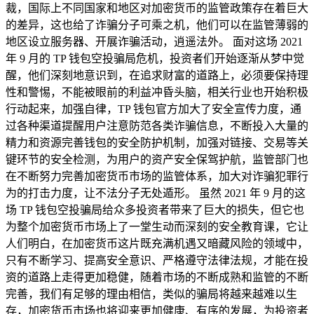
裁，国际上不同国家和地区对加密货币的监管政策存在着巨大
的差异，这也给了诈骗分子可乘之机，他们可以在监管薄弱的
地区设立服务器、开展诈骗活动，逍遥法外。 面对这场 2021
年 9 月的 TP 钱包空投骗局危机，投资者们开始逐渐从梦中觉
醒，他们深刻地意识到，在追求财富的道路上，必须要保持理
性和警惕，不能被眼前的利益冲昏头脑，相关行业也开始积极
行动起来，加强自律，TP 钱包官方加大了安全宣传力度，通
过各种渠道提醒用户注意防范各类诈骗信息，不断投入大量的
精力和资源完善钱包的安全防护机制，加强对链接、交易等关
键环节的安全检测，为用户的资产安全保驾护航，监管部门也
在不断努力完善加密货币市场的监管体系，加大对诈骗犯罪行
为的打击力度，让不法分子无处遁形。 虽然 2021 年 9 月的这
场 TP 钱包空投骗局给众多投资者带来了巨大的损失，但它也
为整个加密货币市场上了一堂生动而深刻的安全教育课，它让
人们明白，在加密货币这片既充满机遇又暗藏风险的领域中，
只有不断学习、提高安全意识、严格遵守法律法规，才能在投
资的道路上走得更加稳健，随着市场的不断成熟和监管的不断
完善，我们有足够的理由相信，类似的骗局将越来越难以生
存，加密货币市场也将迎来更加健康、有序的发展，为投资者