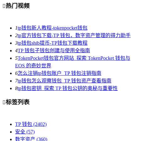
热门视频

1
tp钱包新人教程-tokenpocket钱包
2
tp官方钱包下载-TP 钱包，数字资产管理的得力助手
3
tp钱包shib提币-TP钱包下载教程
4
TP 钱包子钱包创建与使用全指南
5
TokenPocket钱包官方网站_探索 TokenPocket 钱包与
EOS 的奇妙世界
6
怎么注销tp钱包账户_TP 钱包注销指南
7
tp钱包怎么观察钱包_TP 钱包资产查看指南
8
tp钱包密钥_探索 TP 钱包公钥的奥秘与重要性
标签列表

TP 钱包
(2402)
安全
(57)
数字资产
(360)