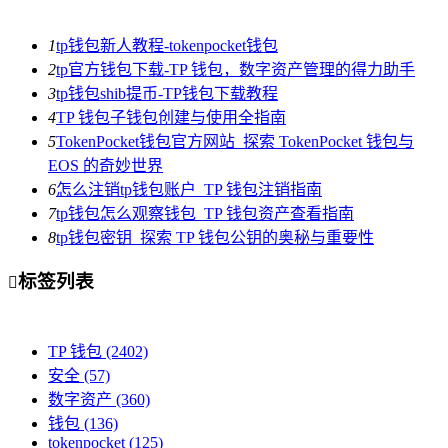
1
tp钱包新人教程-tokenpocket钱包
2
tp官方钱包下载-TP 钱包，数字资产管理的得力助手
3
tp钱包shib提币-TP钱包下载教程
4
TP 钱包子钱包创建与使用全指南
5
TokenPocket钱包官方网站_探索 TokenPocket 钱包与
EOS 的奇妙世界
6
怎么注销tp钱包账户_TP 钱包注销指南
7
tp钱包怎么观察钱包_TP 钱包资产查看指南
8
tp钱包密钥_探索 TP 钱包公钥的奥秘与重要性
标签列表

TP 钱包
(2402)
安全
(57)
数字资产
(360)
钱包
(136)
tokenpocket
(125)