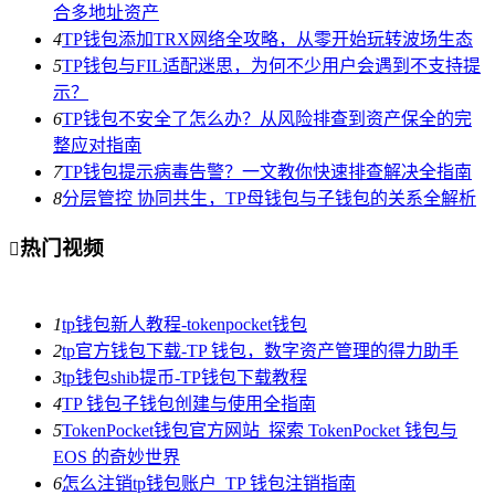
合多地址资产
4
TP钱包添加TRX网络全攻略，从零开始玩转波场生态
5
TP钱包与FIL适配迷思，为何不少用户会遇到不支持提
示？
6
TP钱包不安全了怎么办？从风险排查到资产保全的完
整应对指南
7
TP钱包提示病毒告警？一文教你快速排查解决全指南
8
分层管控 协同共生，TP母钱包与子钱包的关系全解析
热门视频

1
tp钱包新人教程-tokenpocket钱包
2
tp官方钱包下载-TP 钱包，数字资产管理的得力助手
3
tp钱包shib提币-TP钱包下载教程
4
TP 钱包子钱包创建与使用全指南
5
TokenPocket钱包官方网站_探索 TokenPocket 钱包与
EOS 的奇妙世界
6
怎么注销tp钱包账户_TP 钱包注销指南