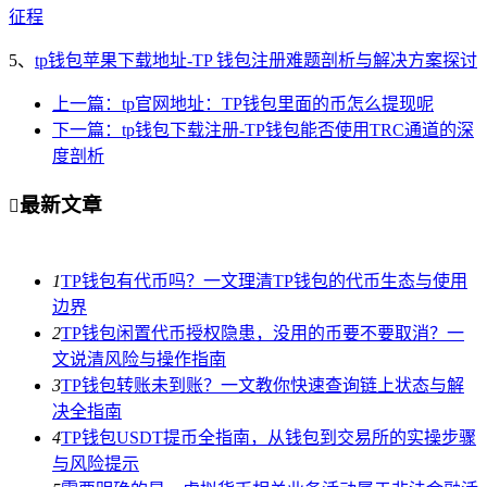
征程
5、
tp钱包苹果下载地址-TP 钱包注册难题剖析与解决方案探讨
上一篇：tp官网地址：TP钱包里面的币怎么提现呢
下一篇：tp钱包下载注册-TP钱包能否使用TRC通道的深
度剖析
最新文章

1
TP钱包有代币吗？一文理清TP钱包的代币生态与使用
边界
2
TP钱包闲置代币授权隐患，没用的币要不要取消？一
文说清风险与操作指南
3
TP钱包转账未到账？一文教你快速查询链上状态与解
决全指南
4
TP钱包USDT提币全指南，从钱包到交易所的实操步骤
与风险提示