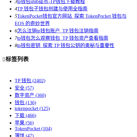
3
tp钱包shib提币-TP钱包下载教程
4
TP 钱包子钱包创建与使用全指南
5
TokenPocket钱包官方网站_探索 TokenPocket 钱包与
EOS 的奇妙世界
6
怎么注销tp钱包账户_TP 钱包注销指南
7
tp钱包怎么观察钱包_TP 钱包资产查看指南
8
tp钱包密钥_探索 TP 钱包公钥的奥秘与重要性
标签列表

TP 钱包
(2402)
安全
(57)
数字资产
(360)
钱包
(136)
tokenpocket
(125)
下载
(466)
苹果
(56)
TokenPocket
(104)
薄饼
(47)