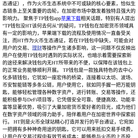
态通证），作为火币生态系统中不可或缺的核心要素，恰似生
态链条上至关重要的齿轮，在加密市场中散发着独特且强大的
影响力。 聚焦于TP钱包app
苹果下载
相关话题，特别有人提出
“TP钱包没HT该何去何从”的疑问，TP钱包在加密货币领域具
有一定的影响力，苹果端下载的流程及使用情况一直备受关
注，而HT作为火币生态通证，若在TP钱包中缺失，可能会对
用户的交易、
理财
等操作产生诸多影响，这一问题不仅反映出
用户在使用TP钱包时遇到的实际状况，也暗示着需要探索新
的途径来解决钱包内无HT所带来的不便，以保障在该钱包上
的正常业务能够顺利开展。 TP钱包是一款独具特色的去中心
化多链钱包，它犹如一座宏伟的桥梁，连接着以太坊、波场、
币安智能链等多条公链，用户使用它，就如同手握一把万能钥
匙，能够轻松管理各种数字资产，进行转账、交易等操作，还
能积极参与DeFi项目等，它凭借安全可靠、便捷高效、功能丰
富等显著优势，吸引了大量加密货币爱好者的目光，成为他们
在数字资产领域的得力助手，陪伴着用户在加密世界中探索前
行。 HT则是火币全球站精心打造并发行的平台通证，它宛如
一把拥有多种神奇用途的钥匙，它可以用来抵扣交易手续费，
让用户在交易过程中有效节省成本；能够参与火币的上币投