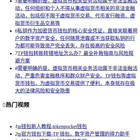
5
需要明确的是，虚拟货币相关业务活动属于非法金融活
动，任何组织和个人不得从事虚拟货币相关的非法金融
活动，包括但不限于虚拟货币交易、代币发行融资、虚
拟货币衍生品交易等
6
私钥作为加密货币钱包的核心安全凭证，直接关联着用
户的数字资产安全，任何随意泄露或不当获取私钥的行
为都可能导致资产完全丢失，存在极高的安全风险
7
TP钱包转账转错地址怎么办？最全补救指南与风险规
避方案
8
需要明确的是，虚拟货币相关业务活动属于非法金融活
动，严重危害金融秩序和群众财产安全。TP钱包等虚拟
货币钱包，为虚拟货币交易提供了便利，本身就存在极
大的法律风险和安全隐患
热门视频

1
tp钱包新人教程-tokenpocket钱包
2
tp官方钱包下载-TP 钱包，数字资产管理的得力助手