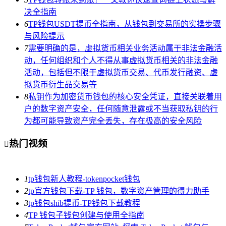
决全指南
6
TP钱包USDT提币全指南，从钱包到交易所的实操步骤
与风险提示
7
需要明确的是，虚拟货币相关业务活动属于非法金融活
动，任何组织和个人不得从事虚拟货币相关的非法金融
活动，包括但不限于虚拟货币交易、代币发行融资、虚
拟货币衍生品交易等
8
私钥作为加密货币钱包的核心安全凭证，直接关联着用
户的数字资产安全，任何随意泄露或不当获取私钥的行
为都可能导致资产完全丢失，存在极高的安全风险
热门视频

1
tp钱包新人教程-tokenpocket钱包
2
tp官方钱包下载-TP 钱包，数字资产管理的得力助手
3
tp钱包shib提币-TP钱包下载教程
4
TP 钱包子钱包创建与使用全指南