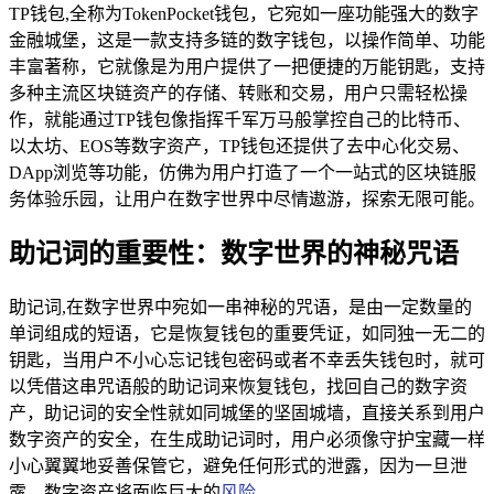
TP钱包,全称为TokenPocket钱包，它宛如一座功能强大的数字
金融城堡，这是一款支持多链的数字钱包，以操作简单、功能
丰富著称，它就像是为用户提供了一把便捷的万能钥匙，支持
多种主流区块链资产的存储、转账和交易，用户只需轻松操
作，就能通过TP钱包像指挥千军万马般掌控自己的比特币、
以太坊、EOS等数字资产，TP钱包还提供了去中心化交易、
DApp浏览等功能，仿佛为用户打造了一个一站式的区块链服
务体验乐园，让用户在数字世界中尽情遨游，探索无限可能。
助记词的重要性：数字世界的神秘咒语
助记词,在数字世界中宛如一串神秘的咒语，是由一定数量的
单词组成的短语，它是恢复钱包的重要凭证，如同独一无二的
钥匙，当用户不小心忘记钱包密码或者不幸丢失钱包时，就可
以凭借这串咒语般的助记词来恢复钱包，找回自己的数字资
产，助记词的安全性就如同城堡的坚固城墙，直接关系到用户
数字资产的安全，在生成助记词时，用户必须像守护宝藏一样
小心翼翼地妥善保管它，避免任何形式的泄露，因为一旦泄
露，数字资产将面临巨大的
风险
。