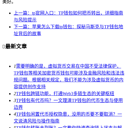
美好。
上一篇：tp官网入口：TP钱包如何把币转出，详细指南
与风险提示
下一篇：苹果怎么下载tp钱包：探秘马斯克与TP钱包地
址背后的故事
最新文章

1
需要明确的是，虚拟货币交易在中国不受法律保护，
TP钱包等相关加密货币钱包可能涉及金融风险和违法违
规问题。根据相关规定，我们不能为涉及虚拟货币的内
容提供创作支持
2
TP钱包跨链功能，打通Web3多链生态的关键枢纽
3
TP钱包有代币吗？一文理清TP钱包的代币生态与使用
边界
4
TP钱包闲置代币授权隐患，没用的币要不要取消？一
文说清风险与操作指南
5
TP钱包转账未到账？一文教你快速查询链上状态与解