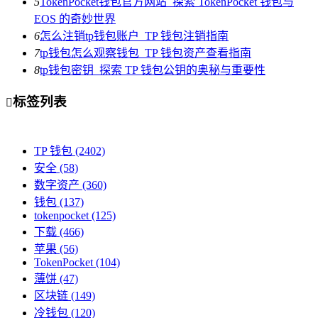
5
TokenPocket钱包官方网站_探索 TokenPocket 钱包与
EOS 的奇妙世界
6
怎么注销tp钱包账户_TP 钱包注销指南
7
tp钱包怎么观察钱包_TP 钱包资产查看指南
8
tp钱包密钥_探索 TP 钱包公钥的奥秘与重要性
标签列表

TP 钱包
(2402)
安全
(58)
数字资产
(360)
钱包
(137)
tokenpocket
(125)
下载
(466)
苹果
(56)
TokenPocket
(104)
薄饼
(47)
区块链
(149)
冷钱包
(120)